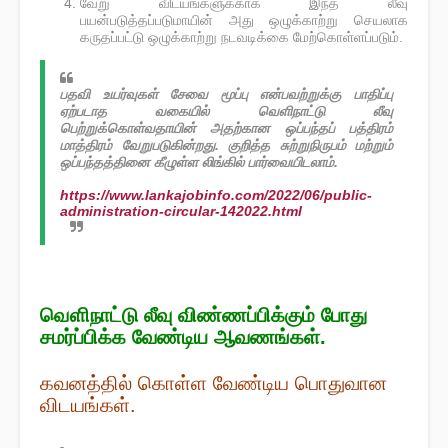
வேறு விடயங்களுக்காக இந்த லீவு
பயன்படுத்தப்படுமாயின் அது ஒழுக்காற்று செயலாக
கருதப்பட்டு ஒழுக்காற்று நடவடிக்கை மேற்கொள்ளப்படும்.
பதவி உயர்வுகள் சேவை மூப்பு என்பவற்றுக்கு பாதிப்பு
ஏற்படாத வகையில் வெளிநாட்டு லீவு
பெற்றுக்கொள்வதாயின் அதற்கான ஒப்பந்தப் பத்திரம்
மாத்திரம் வேறுபடுகின்றது. குறித்த சுற்றுநிருபம் மற்றும்
ஒப்பந்தத்தினை கீழுள்ள லிங்கில் பார்வையிடலாம்.
https://www.lankajobinfo.com/2022/06/public-
administration-circular-142022.html
வௌிநாட்டு லீவு விண்ணப்பிக்கும் போது
சமர்ப்பிக்க வேண்டிய ஆவணங்கள்.
கவனத்தில் கொள்ள வேண்டிய பொதுவான
விடயங்கள்.