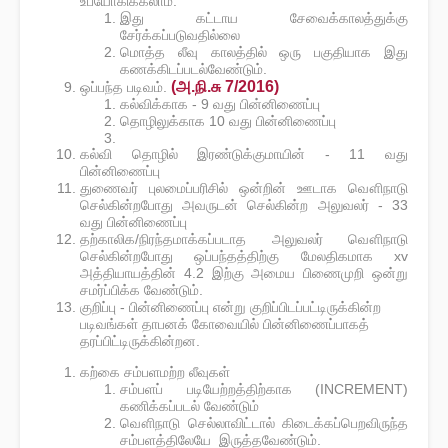
உபயோகிக்கலாம்.
இது கட்டாய சேவைக்காலத்துக்கு
சேர்க்கப்படுவதில்லை
மொத்த லீவு காலத்தில் ஒரு பகுதியாக இது
கணக்கிடப்படல்வேண்டும்.
(அ.நி.சு 7/2016)
ஒப்பந்த படிவம்.
கல்விக்காக - 9 வது பின்னிணைப்பு
தொழிலுக்காக 10 வது பின்னிணைப்பு
கல்வி தொழில் இரண்டுக்குமாயின் - 11 வது
பின்னிணைப்பு
துணைவர் புலமைப்பரிசில் ஒன்றின் ஊடாக வௌிநாடு
செல்கின்றபோது அவருடன் செல்கின்ற அலுவலர் - 33
வது பின்னிணைப்பு
தற்காலிக/நிரந்தமாக்கப்படாத அலுவலர் வௌிநாடு
செல்கின்றபோது ஒப்பந்தத்திற்கு மேலதிகமாக xv
அத்தியாயத்தின் 4.2 இற்கு அமைய பிணைமுறி ஒன்று
சமர்ப்பிக்க வேண்டும்.
குறிப்பு - பின்னிணைப்பு என்று குறிப்பிடப்பட்டிருக்கின்ற
படிவங்கள் தாபனக் கோவையில் பின்னிணைப்பாகத்
தரப்பிட்டிருக்கின்றன.
கற்கை சம்பளமற்ற லீவுகள்
சம்பளப் படியேற்றத்திற்காக (INCREMENT)
கணிக்கப்படல் வேண்டும்
வௌிநாடு செல்லாவிட்டால் கிடைக்கப்பெறவிருந்த
சம்பளத்திலேயே இருத்தவேண்டும்.