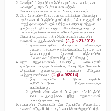
வௌிநாட்டு தொழில்/ கல்வி/ உள்நாட்டில் அமைந்துள்ள
வௌிநாட்டு அமைப்புக்கள் என்பவற்றில்
சேவையாற்றுவதற்கான காலம் 5 வருடங்களாகும்.
அரச சேவையில் நிரந்தரப் பதவி வகிக்கின்ற அனைத்து
மதங்களையும் பிரதிநிதித்துவப்படுத்துகின்ற மதகுருக்கள்/
மாதத் தலைவர்கள் மதம் சார்ந்த வௌிநாட்டு சுற்றுலா
ஒன்றினை மேற்கொள்வதற்காகவோ அல்லது உள்நாட்டு
மதம் சார்ந்த சேவைகளுக்காகவோ ஆகக் கூடிய கால
அளவு 2 வருடங்கள் என்ற அடிப்படையில் சம்பளமற்ற
(அ.நி.சு 27/2018)
லீவினைப் பெற்றுக்கொள்ளலாம்.
திணைக்களத்தின் பொதுவான பணிகளுக்கு
தடைகள் ஏற்டாமல் இருக்கவேண்டும். (குறித்த நபர்
சேவையாற்றும் நிறுவனம் உரித்தாகின்ற
திணைக்களத்தினை இது குறிக்கின்றது.)
அரச அனுசரனையில் வெளிநட்டு புலமைப்பரிசில்
ஒன்றினைப் பெற்றுச் செல்கின்ற போது அரச சேவையில்
இருக்கின்ற துணைவருக்கு சம்பளமற்ற விடுமுறை
(அ.நி.சு 9/2014)
பெற்றுக்கொள்ளலாம்.
இது தொடர்பில் 16 ஆவது பகுதியில்
குறிப்பிடப்பட்டுள்ள நிபந்தனைகளுக்கு
உட்படுகின்றது.
முன்னர் வீசா கிடைக்கப் பெறாத சந்தர்ப்பத்தில்
வீசா பெறுவதற்காக இந்த சலுகையினைப்
பயன்படுத்தக்கூடாது.
சம்பளமற்ற வௌிநாட்டு லீவு தொடர்பில் திணைக்ளத்
தலைவர் கீழ்குறிப்பிடும் அடிப்படையில் சான்றுறுதிப்படுத்த