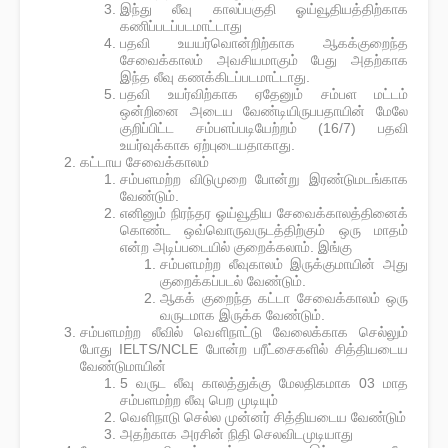
இந்து லீவு காலப்பகுதி ஓய்வூதியத்திற்காக
கணிப்படப்படமாட்டாது
பதவி உயயர்வொன்றிற்காக ஆகக்குறைந்த
சேவைக்காலம் அவசியமாகும் பேது அதற்காக
இந்த லீவு கணக்கிடப்படமாட்டாது.
பதவி உயர்விற்காக ஏதேனும் சம்பள மட்டம்
ஒன்றினை அடைய வேண்டியிருபபதாயின் மேலே
குறிப்பிட்ட சம்பளப்படியேற்றம் (16/7) பதவி
உயர்வுக்காக ஏற்புடையதாகாது.
கட்டாய சேவைக்காலம்
சம்பளமற்ற விடுமுறை போன்று இரண்டுமடங்காக
வேண்டும்.
எனினும் நிரந்தர ஓய்வூதிய சேவைக்காலத்தினைக்
கொண்ட ஒவ்வொருவருடத்திற்கும் ஒரு மாதம்
என்ற அடிப்படையில் குறைக்கலாம். இங்கு
சம்பளமற்ற லீவுகாலம் இருக்குமாயின் அது
குறைக்கப்படல் வேண்டும்.
ஆகக் குறைந்த கட்டா சேவைக்காலம் ஒரு
வருடமாக இருக்க வேண்டும்.
சம்பளமற்ற லீவில் வௌிநாட்டு வேலைக்காக செல்லும்
போது IELTS/NCLE போன்ற பரீட்சைகளில் சித்தியடைய
வேண்டுமாயின்
5 வருட லீவு காலத்துக்கு மேலதிகமாக 03 மாத
சம்பளமற்ற லீவு பெற முடியும்
வௌிநாடு செல்ல முன்னர் சித்தியடைய வேண்டும்
அதற்காக அரசின் நிதி செலவிடமுடியாது