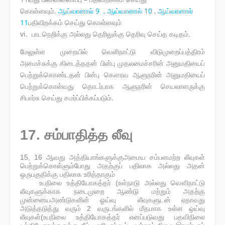
கொள்ளவும்.
ஆய்வானால் 9 ,
ஆய்வானால் 10
,
ஆய்வானால்
11
பதிவிறக்கம் செய்து கொள்ளவும்
vi. பாடநெறிக்கு அல்லது தெரிலுக்கு தெரிவு செய்த கடிதம்.
மேலுள்ள முறையில் வெளிநாட்டு விடுமுறைப்பத்திரம்
அமைச்சுக்கு கிடைத்ததன் பின்பு முதலமைச்சரின் அனுமதியைப்
பெற்றுக்கொண்டதன் பின்பு கௌரவ ஆளுநரின் அனுமதியைப்
பெற்றுக்கொள்வது தொடர்பாக ஆளுநரின் செயலாளருக்கு
சிபார்சு செய்து சமர்ப்பிக்கப்படும்.
17. சம்பாதித்த லீவு
15, 16 ஆவது அத்தியாங்களுக்குஅமைய சம்பளமற்ற லீவுகள்
பெற்றுக்கொள்ளும்போது அதற்குப் பதிலாக அல்லது அதன்
ஒருபகுதிக்கு பதிலாக உரித்தாகும்
உபநிலை உத்தியோகத்தர் (உள்நாடு அல்லது வௌிநாட்டு
லீவுகளுக்காக நடைமுறை ஆண்டு மற்றும் அதற்கு
முன்னையஅண்டுகளின் ஓய்வு லீவுகளுடன் ஏதாவது
அடுத்தடுத்து வரும் 2 வருடங்களில் மீதமாக உள்ள ஒய்வு
லீவுகள்(
உபநிலை உத்தியோகத்தர் எனப்படுவது பதவிநிலை