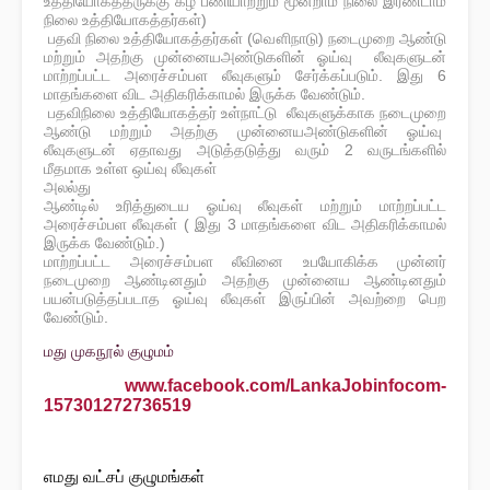
உத்தியோகத்தருக்கு கீழ் பணியாற்றும் மூன்றாம் நிலை இரண்டாம்
நிலை உத்தியோகத்தர்கள்)
பதவி நிலை உத்தியோகத்தர்கள் (வௌிநாடு) நடைமுறை ஆண்டு
மற்றும் அதற்கு முன்னையஅண்டுகளின் ஓய்வு லீவுகளுடன்
மாற்றப்பட்ட அரைச்சம்பள லீவுகளும் சேர்க்கப்படும். இது 6
மாதங்களை விட அதிகரிக்காமல் இருக்க வேண்டும்.
பதவிநிலை உத்தியோகத்தர் உள்நாட்டு லீவுகளுக்காக நடைமுறை
ஆண்டு மற்றும் அதற்கு முன்னையஅண்டுகளின் ஓய்வு
லீவுகளுடன் ஏதாவது அடுத்தடுத்து வரும் 2 வருடங்களில்
மீதமாக உள்ள ஒய்வு லீவுகள்
அலல்து
ஆண்டில் உரித்துடைய ஓய்வு லீவுகள் மற்றும் மாற்றப்பட்ட
அரைச்சம்பள லீவுகள் ( இது 3 மாதங்களை விட அதிகரிக்காமல்
இருக்க வேண்டும்.)
மாற்றப்பட்ட அரைச்சம்பள லீவினை உபயோகிக்க முன்னர்
நடைமுறை ஆண்டினதும் அதற்கு முன்னைய ஆண்டினதும்
பயன்படுத்தப்படாத ஓய்வு லீவுகள் இருப்பின் அவற்றை பெற
வேண்டும்.
எ எமது முகநூல் குழுமம்
.
f www.facebook.com/LankaJobinfocom-
157301272736519
எ
எமது வட்சப் குழுமங்கள்