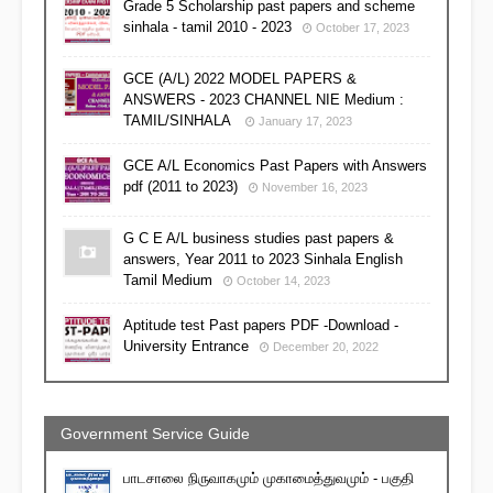
Grade 5 Scholarship past papers and scheme
sinhala - tamil 2010 - 2023
October 17, 2023
GCE (A/L) 2022 MODEL PAPERS &
ANSWERS - 2023 CHANNEL NIE Medium :
TAMIL/SINHALA
January 17, 2023
GCE A/L Economics Past Papers with Answers
pdf (2011 to 2023)
November 16, 2023
G C E A/L business studies past papers &
answers, Year 2011 to 2023 Sinhala English
Tamil Medium
October 14, 2023
Aptitude test Past papers PDF -Download -
University Entrance
December 20, 2022
Government Service Guide
பாடசாலை நிருவாகமும் முகாமைத்துவமும் - பகுதி