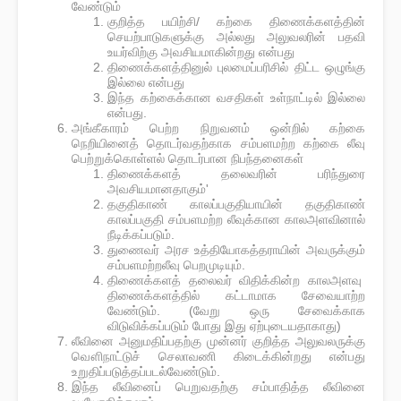
வேண்டும்
குறித்த பயிற்சி/ கற்கை திணைக்களத்தின்
செயற்பாடுகளுக்கு அல்லது அலுவலரின் பதவி
உயர்விற்கு அவசியமாகின்றது என்பது
திணைக்களத்தினுல் புலமைப்பரிசில் திட்ட ஒழுங்கு
இல்லை என்பது
இந்த கற்கைக்கான வசதிகள் உள்நாட்டில் இல்லை
என்பது.
அங்கீகாரம் பெற்ற நிறுவனம் ஒன்றில் கற்கை
நெறியினைத் தொடர்வதற்காக சம்பளமற்ற கற்கை லீவு
பெற்றுக்கொள்ளல் தொடர்பான நிபந்தனைகள்
திணைக்களத் தலைவரின் பரிந்துரை
அவசியமானதாகும்'
தகுதிகாண் காலப்பகுதியாயின் தகுதிகாண்
காலப்பகுதி சம்பளமற்ற லீவுக்கான காலஅளவினால்
நீடிக்கப்படும்.
துணைவர் அரச உத்தியோகத்தராயின் அவருக்கும்
சம்பளமற்றலீவு பெறமுடியும்.
திணைக்களத் தலைவர் விதிக்கின்ற காலஅளவு
திணைக்களத்தில் கட்டாமாக சேவையாற்ற
வேண்டும். (வேறு ஒரு சேவைக்காக
விடுவிக்கப்படும் போது இது ஏற்புடையதாகாது)
லீவினை அனுமதிப்பதற்கு முன்னர் குறித்த அலுவலருக்கு
வௌிநாட்டுச் செலாவணி கிடைக்கின்றது என்பது
உறுதிப்படுத்தப்படல்வேண்டும்.
இந்த லீவினைப் பெறுவதற்கு சம்பாதித்த லீவினை