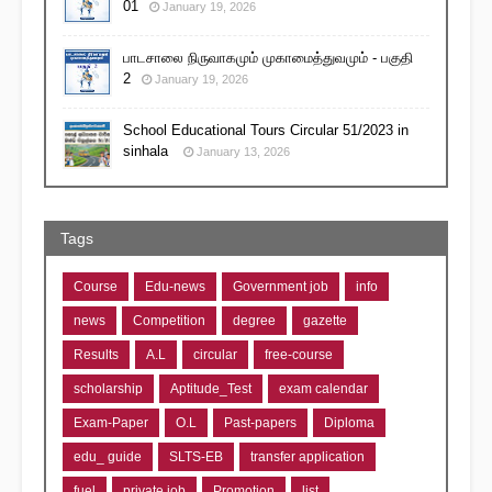
01
January 19, 2026
பாடசாலை நிருவாகமும் முகாமைத்துவமும் - பகுதி
2
January 19, 2026
School Educational Tours Circular 51/2023 in
sinhala
January 13, 2026
Tags
Course
Edu-news
Government job
info
news
Competition
degree
gazette
Results
A.L
circular
free-course
scholarship
Aptitude_Test
exam calendar
Exam-Paper
O.L
Past-papers
Diploma
edu_ guide
SLTS-EB
transfer application
fuel
private job
Promotion
list