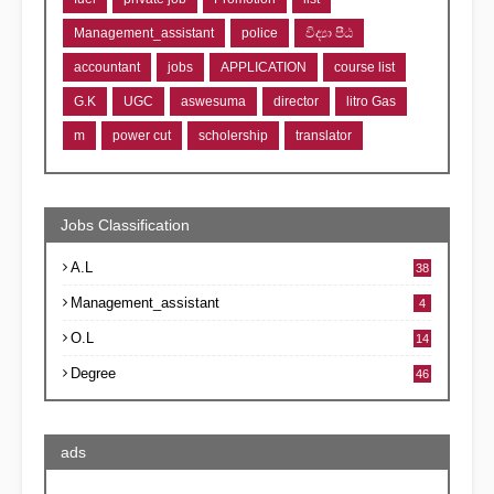
Management_assistant
police
විද්‍යා පීඨ
accountant
jobs
APPLICATION
course list
G.K
UGC
aswesuma
director
litro Gas
m
power cut
scholership
translator
Jobs Classification
A.L
38
Management_assistant
4
O.L
14
Degree
46
ads