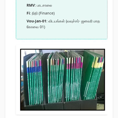
RMV
: பாடசாலை
Fi
: நிதி (Finance)
Vou-Jan-01
: விடயங்கள் (வவுச்சர்- ஜனவரி மாத
கோவை 01)