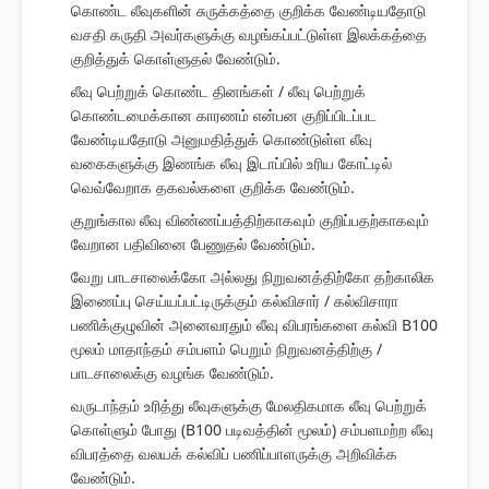
கொண்ட லீவுகளின் சுருக்கத்தை குறிக்க வேண்டியதோடு
வசதி கருதி அவர்களுக்கு வழங்கப்பட்டுள்ள இலக்கத்தை
குறித்துக் கொள்ளுதல் வேண்டும்.
லீவு பெற்றுக் கொண்ட தினங்கள் / லீவு பெற்றுக்
கொண்டமைக்கான காரணம் என்பன குறிப்பிடப்பட
வேண்டியதோடு அனுமதித்துக் கொண்டுள்ள லீவு
வகைகளுக்கு இணங்க லீவு இடாப்பில் உரிய கோட்டில்
வெவ்வேறாக தகவல்களை குறிக்க வேண்டும்.
குறுங்கால லீவு விண்ணப்பத்திற்காகவும் குறிப்பதற்காகவும்
வேறான பதிவினை பேணுதல் வேண்டும்.
வேறு பாடசாலைக்கோ அல்லது நிறுவனத்திற்கோ தற்காலிக
இணைப்பு செய்யப்பட்டிருக்கும் கல்விசார் / கல்விசாரா
பணிக்குழுவின் அனைவரதும் லீவு விபரங்களை கல்வி B100
மூலம் மாதாந்தம் சம்பளம் பெறும் நிறுவனத்திற்கு /
பாடசாலைக்கு வழங்க வேண்டும்.
வருடாந்தம் உரித்து லீவுகளுக்கு மேலதிகமாக லீவு பெற்றுக்
கொள்ளும் போது (B100 படிவத்தின் மூலம்) சம்பளமற்ற லீவு
விபரத்தை வலயக் கல்விப் பணிப்பாளருக்கு அறிவிக்க
வேண்டும்.