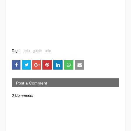
Tags:
edu_ guide
info
Post a Comment
0 Comments