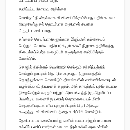
போட்டோ பிரதியொன்று.
தனிப்பட்ட கோவை அறிக்கை
வெளிநாட்டு லீவுக்காக விண்ணப்பிக்கும்போது பதில் கடமை
நிறைவேற்றுதல் தொடர்பாக அதிபரின் சிபாரிசு
அத்தியாவசியமாகும்.
கற்கைச் செயற்பாடுகளுக்காக இருப்பின் கல்வியைப்
பெற்றுக் கொள்ள எதிர்பார்க்கும் கல்வி நிறுவனத்திலிருந்து
கிடைக்கப்பெற்ற அழைப்புக் கடிதத்தை சமர்ப்பித்தல்
வேண்டும்.
தொழில் நிமித்தம் வெளிநாடு செல்லும் சந்தர்ப்பத்தில்
செல்லும் நாட்டின் தொழில் வழங்கும் நிறுவனத்தில்
தொழிலுக்காக செலவிடும் தினங்களின் எண்ணிக்கையுடன்
வழங்கப்படும் நியமனக் கடிதம், அக் காலத்தில் பதில் கடமை
நிறைவேற்றல் கடிதம் மற்றும் அரசாங்கத்திற்கு அறவிடப்பட
வேண்டிய அனைத்து பணத் தொகையையும் மீளச்
செலுத்தியதாக உரிய பற்றுச்சீட்டின் பிரதி அல்லது
கடிதத்துடன் விண்ணப்பத்தை சமர்ப்பிக் வேண்டும்.
தேசிய பாடசாலையொன்று எனின் வலய மற்றும் மாகாண
கல்விப் பணிப்பாளர்கள் ஊடாக நிரல் கல்வி அமைச்சின்