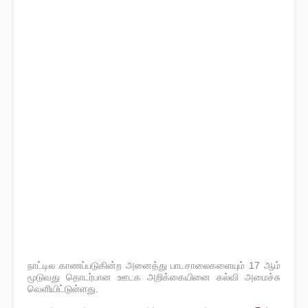
நாட்டில காணப்படுகின்ற அனைத்து பாடசாலைகளையும் 17 ஆம்
மூடுவது தொடர்பான ஊடக அறிக்கையினை கல்வி அமைச்சு
வெளியிட்டுள்ளது.