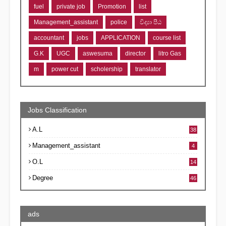
fuel
private job
Promotion
list
Management_assistant
police
විද්‍යා පීඨ
accountant
jobs
APPLICATION
course list
G.K
UGC
aswesuma
director
litro Gas
m
power cut
scholership
translator
Jobs Classification
A.L
38
Management_assistant
4
O.L
14
Degree
46
ads