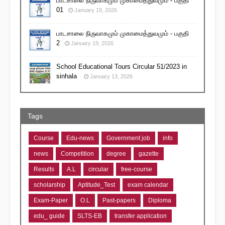
பாடசாலை நிருவாகமும் முகாமைத்துவமும் - பகுதி
01
January 19, 2026
பாடசாலை நிருவாகமும் முகாமைத்துவமும் - பகுதி
2
January 19, 2026
School Educational Tours Circular 51/2023 in
sinhala
January 13, 2026
Tags
Course
Edu-news
Government job
info
news
Competition
degree
gazette
Results
A.L
circular
free-course
scholarship
Aptitude_Test
exam calendar
Exam-Paper
O.L
Past-papers
Diploma
edu_ guide
SLTS-EB
transfer application