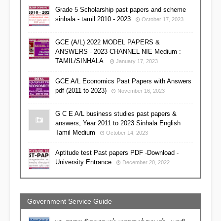
Grade 5 Scholarship past papers and scheme
sinhala - tamil 2010 - 2023
October 17, 2023
GCE (A/L) 2022 MODEL PAPERS &
ANSWERS - 2023 CHANNEL NIE Medium :
TAMIL/SINHALA
January 17, 2023
GCE A/L Economics Past Papers with Answers
pdf (2011 to 2023)
November 16, 2023
G C E A/L business studies past papers &
answers, Year 2011 to 2023 Sinhala English
Tamil Medium
October 14, 2023
Aptitude test Past papers PDF -Download -
University Entrance
December 20, 2022
Government Service Guide