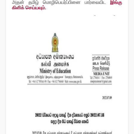
அதன் தமிழ் மொழிபெயர்ப்பினை பார்வையிட
இங்கு
கிளிக் செய்யவும்.