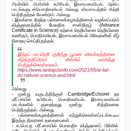
அமர்வில்
அமர்வில் உயிரியல், இரசாயனவியல், ஆகிய 
பாடங்களுடன்
பௌதிகவியல் அல்லது விவசாயத்தில் சித்தி 
பெற்றிருத்தல் வேண்டும். அல்லது
- இலக்கை நிறந்த பல்கலைக்கழகத்தினால் வழங்கப்படும்
விஞ்ஞானத்தில் மேலதிக சான்றிதழ் (Advance
Certificate in Scienice) கற்கை நெறியினை நெறியினை
கணிதம், பொதிகவியல், இரசாயனவியல் பிரிவுகளின் கீழ்
நிறைவு செய்திருத்தல்.
இந்தப் பாடநெறி குறித்து பூரண விளக்கத்தினை
கீழ்க்குறிப்பிடும் லிங்கில் வாசித்து
பெற்றுக்கொள்ளலாம்.
https://www.lankajobinfo.com/2021/05/al-fail-
do-natural-science-and.html
அல்லது
- மூன்று வருடத்திற்குள் Cambridge/Ecloorel தர
பரீட்மாயில்
உயிரியல், பெளதிகவியல், இரசாயனவியல்
பாடங்களில் குறைந்தது மூன்று சித்திகளை
பெற்றிருத்தல். அல்லது
- பல்கலைக்கழகத்தினால் ஏற்றுக்கொள்ளப்படக்கூடிய
இதற்கு நிகராண தகைமைகள் .
- க.பொ.த பரீட்சையில் பொளதீக விஞ்ஞானப் பிரிவில்
ஒரே அமர்வில் 3 பாடங்களிலும் சித்தி பெற்றிருந்தும்,