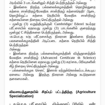
அமர்வில் 3 பாடங்களிலும் சித்தி பெற்றிருத்தல் அல்லது

- இலங்கை நிறந்த பல்கலைக்கழகத்தின் தொழில்துறை 
கற்கை சான்றிதழ்/​மேலதிக சான்றிதழ் கற்கைதெறி/ ஆடை 
தொழில்நுட்ப கற்கை நெறியில் மேலதிக சான்றிதழ் 
கற்கையினை நிறைவு செய்திருத்தல் அல்லது

- மூன்று (3) வறுத்திருக்குள் Cambridige/ Ederel உயர்தர 
பரீட்சையில் ஏதாவது மூன்று (3) பாடங்களில் குறைந்தது 
மூன்று( C சித்திகளை பெற்றிருத்தல், அல்லது.

-க.பொ.த உ/த பரீட்ரசைக்கு நிகரான இலங்கை நிறந்த 
பலகலைக்கழகத்தின் அடிப்படை கற்கை நெறியில் சித்தி 
பெற்றிருத்தல்

அல்லது

- இலங்கை திறந்த பல்கலைக்கழகத்தின் விஞ்ஞானத்தில் 
மேலதிக சான்றிதழ் (Advanced Certificate th Sclerice) 
கற்கை நெறியினை ஏதாவது மூன்று (3) கற'கை, பிரிவுகளின் 
கீழ் நிறைவு செய்திருத்தல் அல்லது

- பல்கலைக்கழக செனட் இனால் ஏற்றுக்கொல்லப்படக்கூடிய 
ஏனைய அல்லது  இதற்கு நிகரான அல்லது கூடுதலான 
தகைமைகள்.
விவசாயத்துறையில் சிறப்புப் பட்டத்திற்கு (Agriculture 
- க.பொ.த பரீட்சையில் விஞ்ஞானப் பிரிவில் ஒரே