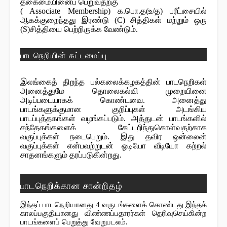
தகைமையினைப் பெறுவதற்கு
( Associate Membership) க.பொ.த(உ/த) பரீட்சையில்
ஆகக்குறைந்தது இரண்டு (C) சித்திகள் மற்றும் ஒரு
(S)சித்தியை பெற்றிருக்க வேண்டும்.
பாடநெறியின் கட்டமைப்பு
இலங்கைத் திறந்த பல்கலைக்கழகத்தின் பாடநெறிகள்
அனைத்துமே தொலைகல்வி முறையினை
அடிப்படையாகக் கொண்டவை. அனைத்து
பாடங்களுக்குமான குறிப்புகள் அடங்கிய
பாடப்புத்தகங்கள் வழங்கப்படும். அத்துடன் பாடங்களில்
சந்தேகங்களைக் கேட்டறிந்துகொள்வதற்காக
வகுப்புக்கள் நடைபெறும். இது தவிர ஒன்லைன்
வகுப்புக்கள் என்பவற்றுடன் ஓடியோ வீடியோ கற்றல்
சாதனங்களும் தரப்படுகின்றது.
பாடநெறிக்கான சான்றிதழ்
இந்தப் பாடநெறியானது 4 வருடங்களைக் கொண்டது இந்தக் 
காலப்பகுதியானது விண்ணப்பதாரர்கள் தெரிவுசெய்கின்ற 
பாடங்களைப் பெறுத்து வேறுபடலம்.