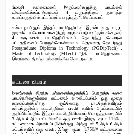
மேலதி தகைமைகள் இருப்பவர்களுக்கு பாடங்கள் 
விலக்களிக்கப்படுவதுடன் 4 வருடத்திலும் குறைந்த 
காலப்பகுதியில் பட்டப்படிப்பை பூர்தத்ி செய்யலாம். 
எவ்வாறாயினும் இந்தப் பாடநெறியின் இரண்டாவது வருட 
முடிவில் டிப்லோமா சான்றிதழ் வழங்கப்படும் விரும்புகின்றவர் 
4 வருடங்கள் பாடநெறியினைப் தொடர்ந்து கௌரவ 
பட்டத்தினைப் பெற்றுக்கொள்ளலாம். அதனைத் தொடர்நது 
Postgraduate Diploma in Technology (PGDipTech) , 
Master of Technology (MTech)
 ஆகிய பாடநெறிகளை 
இலங்கை திறந்த பல்கலத்தில் தொடரலாம்.
கட்டண விபரம்
இலங்கைத் திறந்த பல்கலைக்கழகத்திப் பொறுத்த வரை 
பாடநெறிகளுக்காக கட்டணம் அறவிடப்படும் ஒரு முறை 
காணப்படுகின்றது. ஒவ்வொரு பாடநெறிகளிலும் 
உள்டங்குகின்ற பாடநெறிகள் credit களின் அடிப்படையில் 
குறிப்பிடப்படும். இந்தப் பாடநெறியினைப் பொறுத்தவரையில் 
1150/=
3 ஆம் 4 ஆம் மட்டங்களில் ஒரு credit இற்கு  ரூபா 
கட்டணமாக அறவிடப்படுகின்றது. அத்துடன் 5 ஆம் 6 ஆம்  
1750/=
மட்டங்களில் ஒரு credit இற்கு  ரூபா 
 கட்டணமாக 