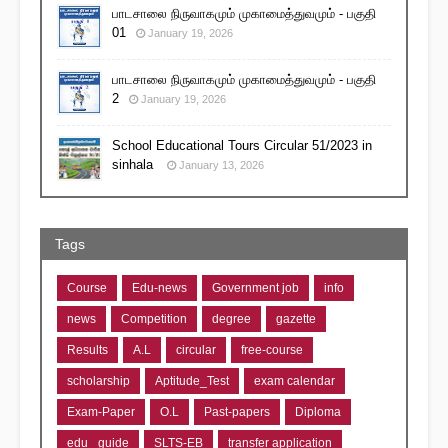
பாடசாலை நிருவாகமும் முகாமைத்துவமும் - பகுதி
01
January 19, 2026
பாடசாலை நிருவாகமும் முகாமைத்துவமும் - பகுதி
2
January 19, 2026
School Educational Tours Circular 51/2023 in
sinhala
January 13, 2026
Tags
Course
Edu-news
Government job
info
news
Competition
degree
gazette
Results
A.L
circular
free-course
scholarship
Aptitude_Test
exam calendar
Exam-Paper
O.L
Past-papers
Diploma
edu_ guide
SLTS-EB
transfer application