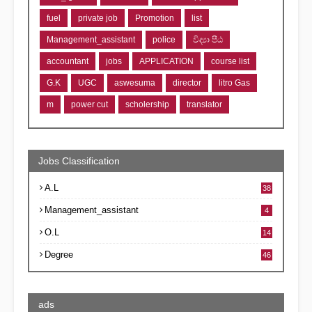
fuel
private job
Promotion
list
Management_assistant
police
විද්‍යා පීඨ
accountant
jobs
APPLICATION
course list
G.K
UGC
aswesuma
director
litro Gas
m
power cut
scholership
translator
Jobs Classification
A.L
38
Management_assistant
4
O.L
14
Degree
46
ads