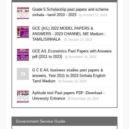
Grade 5 Scholarship past papers and scheme
sinhala - tamil 2010 - 2023
October 17, 2023
GCE (A/L) 2022 MODEL PAPERS &
ANSWERS - 2023 CHANNEL NIE Medium :
TAMIL/SINHALA
January 17, 2023
GCE A/L Economics Past Papers with Answers
pdf (2011 to 2023)
November 16, 2023
G C E A/L business studies past papers &
answers, Year 2011 to 2023 Sinhala English
Tamil Medium
October 14, 2023
Aptitude test Past papers PDF -Download -
University Entrance
December 20, 2022
Government Service Guide