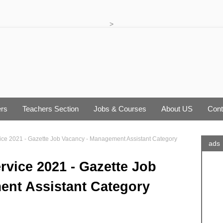
>
rs
Teachers Section
Jobs & Courses
About US
Cont
rvice 2021 - Gazette Job Vacancy - Management Assistant Category
ads
ervice 2021 - Gazette Job
ent Assistant Category