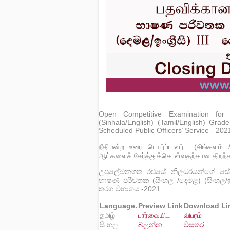
Open Competitive Examination for t
(Sinhala/English) (Tamil/English) Grad
Scheduled Public Officers’ Service - 202
நீதிமன்ற உரை பெயர்ப்பாளர் (சிங்களம் /த
ஆட்களைச் சேர்த்துக்கொள்வதற்கான திறந்த 
උපලේඛනගත රජයේ නිලධරයන්ගේ ස
භාෂණ පරිවතක (සිංහල /දෙමළ) (සිංහල/ඉංග්‍ර
තරග විභාගය -2021
Language.
Preview Link
Download Li
தமிழ்
பார்வையிட
விபரம்
සිංහල
බලන්න
විස්තර