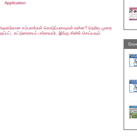
Application
ன? அதனற்கான சம்பளங்கள் கொடுப்பனவுகள் என்ன? தெரிவு முறை
தப்பட்ட கட்டுரையைப் பார்வையிட இங்கு கிளிக் செய்யவும்.
Gove