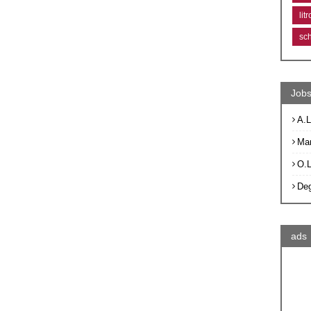
lit
sc
Jobs
A.L
Ma
O.
De
ads