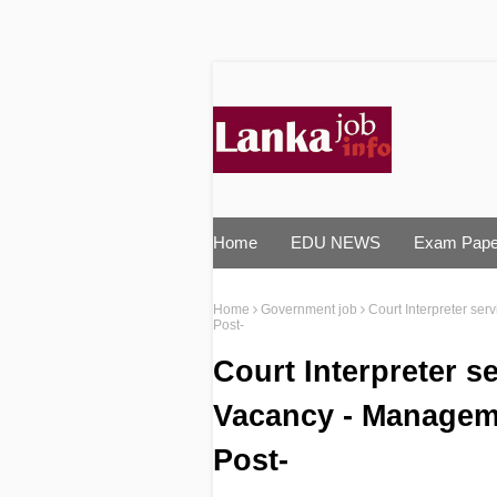
Home
EDU NEWS
Exam Pape
Home
Government job
Court Interpreter se
Post-
Court Interpreter s
Vacancy - Managem
Post-