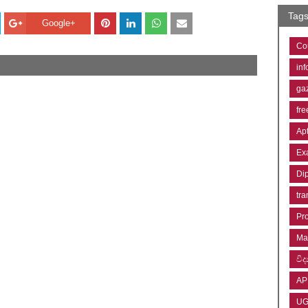
Tag
Google+
Co
inf
ga
fre
Ap
Ex
Di
tra
Pr
Ma
විද්
AP
U