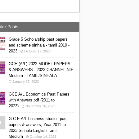
lar Posts
Grade 5 Scholarship past papers
and scheme sinhala - tamil 2010 -
2023
October 17, 2023
GCE (A/L) 2022 MODEL PAPERS
& ANSWERS - 2023 CHANNEL NIE
Medium : TAMIL/SINHALA
January 17, 2023
GCE A/L Economics Past Papers
with Answers pdf (2011 to
2023)
November 16, 2023
G C E A/L business studies past
papers & answers, Year 2011 to
2023 Sinhala English Tamil
Medium
October 14, 2023