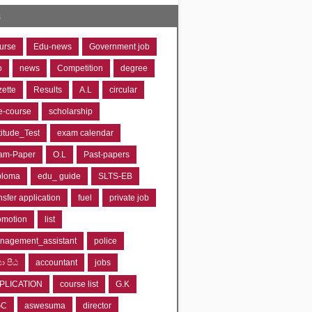
s
urse
Edu-news
Government job
o
news
Competition
degree
zette
Results
A.L
circular
e-course
scholarship
titude_Test
exam calendar
am-Paper
O.L
Past-papers
ploma
edu_ guide
SLTS-EB
nsfer application
fuel
private job
omotion
list
nagement_assistant
police
‍යා පීඨ
accountant
jobs
PLICATION
course list
G.K
GC
aswesuma
director