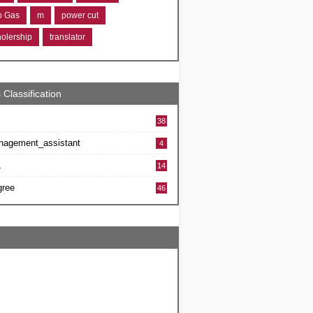
ro Gas
m
power cut
holership
translator
 Classification
38
nagement_assistant
4
L
14
gree
46