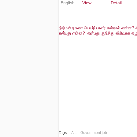
English
View
Detail
நீதிமன்ற உரை பெயர்ப்பாளர் என்றால் என்
என்பது என்ன? என்பது குறித்து விரிவாக எழு
Tags:
A.L
Government job