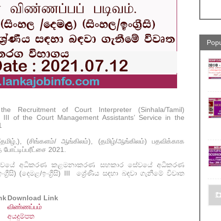
Popu
he Recruitment of Court Interpreter (Sinhala/Tamil)
e III of the Court Management Assistants’ Service in the
1
மிழ்,), (சிங்களம்/ ஆங்கிலம்), (தமிழ்/ஆங்கிலம்) பதவிக்காக
போட்டிப்பரீட்சை 2021.
ේවයේ අධිකරණ කළමනාකරණ සහකාර සේවයේ අධිකරණ
ීසි) (දෙමළ/ඉංග්‍රීසි) III ශ්‍රේණිය සඳහා බඳවා ගැනීමේ විවෘත
nk
Download Link
விண்ணப்பம்
අයදුම්පත