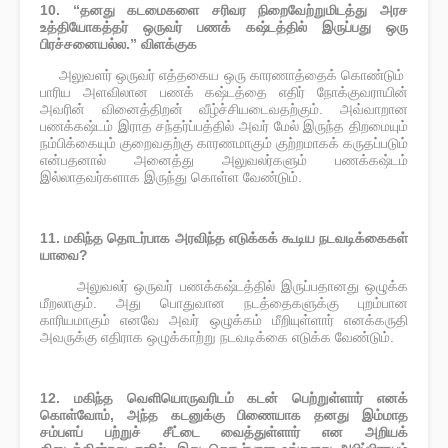
10.
“தனது கடமைகளை சரிவர நிறைவேற்றுமிடத்து அரச
உத்தியோகத்தர் ஒருவர் பணக் கஷ்டத்தில் இருப்பது ஒரு
பிரச்சனையல்ல.” விளக்குக
அலுவளர் ஒருவர் எத்தகைய ஒரு காரணாத்தைக் கொண்டும்
·
பாரிய அளவிலான பணக் கஷ்டத்தை எதிர் நோக்குவராயின்
அவரின் வினைத்திறன் வீழ்ச்சியடைவதற்கும். அவ்வாறான
பணக்கஷ்டம் இராத சந்தர்ப்பத்தில் அவர் மேல் இருந்த திறமையும்
நம்பிக்கையும் குறைவதற்கு காரணமாகும் குற்றமாகக் கருதப்படும்
என்பதனால் அனைத்து அலுவலர்களும் பணக்கஷ்டம்
இல்லாதவர்களாக இருந்து கொள்ள வேண்டும்.
11. மகிந்த தொடர்பாக அரவிந்த எடுக்கக் கூடிய நடவடிக்கைகள்
யாவை?
அலுவலர் ஒருவர் பணக்கஷ்டத்தில் இருப்பதானது ஒழுக்க
·
மீறலாகும். அது பொதுவான நடத்தைகளுக்கு புறம்பான
காரியமாகும் எனவே அவர் ஒழுக்கம் மீறியுள்ளார் எனக்கருதி
அவருக்கு எதிராக ஒழுக்காற்று நடவடிக்கை எடுக்க வேண்டும்.
12. மகிந்த வெளியொருவரிடம் கடன் பெற்றுள்ளார் எனக்
கொள்வோம், அந்த கடனுக்கு பிணையாக தனது இம்மாத
சம்பளப் பற்றுச் சீட்டை வைத்துள்ளார் என அறியக்