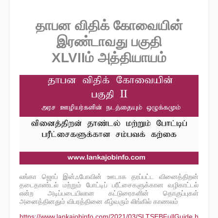
தாபன விதிக் கோவையின்
இரண்டாவது பகுதி
XLVII
ம் அத்தியாயம்​
லங்கா ஜொப் இன்ஃபோவின் ஊடாக தரப்பட்ட வினைத்திறன்
தடைதாண்டல் மற்றும் போட்டிப் பரீட்சைகளுக்கான வழிகாட்டல்
என்ற அடிப்படையிலான கட்டுரைகளின் தொகுப்புகள்
அனைத்தினதும் விபரத்தினை கீழ்வரும் லிங்கில் காணலம்
https://www.lankajobinfo.com/2021/03/SLTSEBFullGuide.h