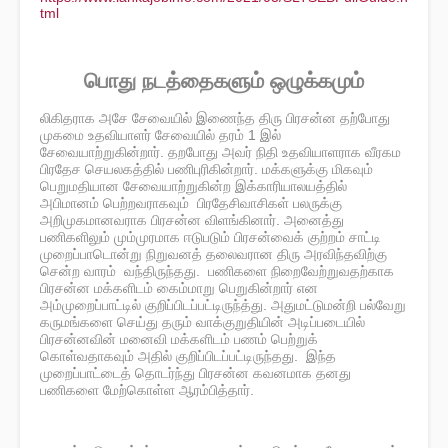
tml
பொது நடத்தைகளும் ஒழுக்கமும்
லிகிதராக அசே சேவையில் இணைந்த திரு பிரசன்ன தற்போது
முகமை உதவியாளர் சேவையில் தரம் 1 இல்
சேவையாற்றுகின்றார். தறபோது அவர் நிதி உதவியாளராக வீரகம
பிரதேச செயலகத்தில் பணிபுரிகின்றார். மக்களுக்கு மிகவும்
பெறுமதியான சேவையாற்றுகின்ற இக்காரியாலயத்தில்
அபிமானம் பெற்றவராகவும் பிரதேசிவாசிகள் பலருக்கு
அறிமுகமானவராக பிரசன்ன விளங்கினார். அனைத்து
பணிகளிலும் மும்முரமாக ஈடுபடும் பிரசன்வைக் குற்றம் சாட்டி
முறைப்பாடொன்று நிறுவனத் தலைவரான திரு அரவிந்தவிற்கு
சென்ற வாரம் ​வந்திருந்தது. பணிகளை நிறைவேற்றுவதற்காக
பிரசன்ன மக்களிடம் கைம்மாறு பெறுகின்றார் என
அம்முறைப்பாட்டில் குறிப்பிடப்பட்டிருந்த்து. அதுமட்டுமன்றி பல்வேறு
கருமங்களை செய்து தரும் வாக்குறுதியின் அடிப்படையில்
பிரசன்னவின் மனைவி மக்களிடம் பணம் பெற்றுக்
கொள்வதாகவும் அதில் குறிப்பிடப்பட்டிருந்தது. இந்த
முறைப்பாட்டைத் தொடர்ந்து பிரசன்ன கவனமாக தனது
பணிகளை மேற்கொள்ள ஆரம்பித்தார்.