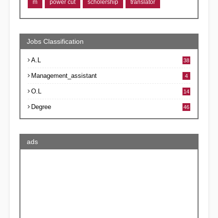
m
power cut
scholership
translator
Jobs Classification
A.L
38
Management_assistant
4
O.L
14
Degree
46
ads