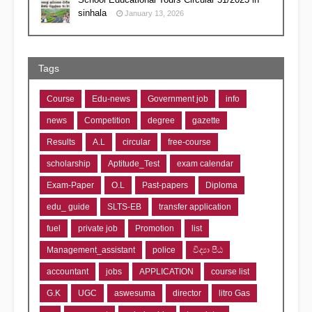
sinhala
January 13, 2026
Tags
Course
Edu-news
Government job
info
news
Competition
degree
gazette
Results
A.L
circular
free-course
scholarship
Aptitude_Test
exam calendar
Exam-Paper
O.L
Past-papers
Diploma
edu_ guide
SLTS-EB
transfer application
fuel
private job
Promotion
list
Management_assistant
police
විද්‍යා පීඨ
accountant
jobs
APPLICATION
course list
G.K
UGC
aswesuma
director
litro Gas