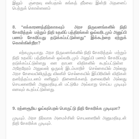
இலும் குறைவு என்பதால் சுங்கத் தீர்வை இன்றி அதனைப்
பெற்றுக் கொள்ளலாம்
8. “எக்காரணத்திற்காகவும் அரச நிருவனங்களில் நிதி
சேகரித்தல் மற்றும் நிதி உதவிப் பத்திரங்கள் ஒவ்வரிடமும் அனுப்பி
பணம் சேகரிப்பது தடுக்கப்பட்டுள்ளது” இக்கூற்றை ஏற்றுக்
கொள்கின்றீரா?
எற்கமுடியாது. அரச நிருவனங்களில் நிதி சேகரித்தல் மற்றும்
·
நிதி உதவிப் பத்திரங்கள்
ஒவ்வரிடமும் அனுப்பி பணம் சேகரிப்பது
தடுக்கப்பட்டுள்ளது என தாபன விதிகளில் கூறப்பட்டுள்ள
அதேநேரம் அலுவலர் ஒருவர் இடம்மாறிச் செல்கையில் அல்லது
அரச சேவையிலிருந்து விலகிச் செல்கையில் இப்பிரிவின் விதிகள்
தளர்த்தப்படலாம் எனினும் திணைக்களத் தலைவரின் அல்லது
செயலாளரின் அனுமதியுடன் மட்டுமே அவ்வாறு செய்ய முடியும்
எனவும் கூறப்பட்டுள்ளது.
9. ரத்னசூரிய ஓய்வுபெறல் பொருட்டு நிதி சேகரிக்க முடியுமா?
முடியும். அரச நிர்வாக அமைச்சின் செயலாளரின் அனுமதியுடன்
நிதி சேகரிக்க முடியும்.