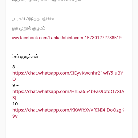
n
பதெடர்ச்சி அடுத்த பதிவில்
இஎமுத முநூல் குழுமம்
.
fawww.facebook.com/LankaJobinfocom-157301272736519
வட்சப் குழுக்கள்
எ
8 – 
https://chat.whatsapp.com/ItEyvKwcnhr21wlY5luBY
O
9 –  
https://chat.whatsapp.com/Hh5a654bEas9otqO7XIA
3J
10 - 
https://chat.whatsapp.com/KKWfbXvVRINI4iDoOzgK
9v