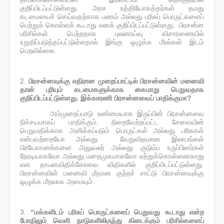
குறிப்பிடப்பட்டுள்ளது. அரச உத்தியோகத்தர்கள் தமது
கடமையைச் செய்வதற்காக பணம் அல்லது பரிசுப் பொருட்களைப்
பெற்றுக் கொள்ளக் கூடாது எனக் குறிப்பிடப்பட்டுள்ளது. பிரசன்ன
பரிசில்கள் பெற்றதாக புலனாய்வு விசாரணையில்
உறுதிப்படுத்தப்பட்டுள்ளதால் இங்கு ஒழுக்க மீரல்கள் இடம்
பெறவில்லை.
2.
பிரசன்னவுக்கு எதிரான முறைப்பாட்டில் பிரசன்னவின் மனைவி
தான் புரியும் கடமைகளுக்காக கைமாறு பெறுவதாக
குறிப்பிடப்பட்டுள்ளது. இக்காரணி பிரசன்னவைப் பாதிக்குமா?
அம்முறைப்பாடு உண்மையாக இருப்பின் பிரசன்னவை
·
நிச்சயமாகப் பாதிக்கும். நிறைவேற்றப்பட்ட சேவையின்
பெறுமதிக்காக அளிக்கப்படும் பொருட்கள் அல்லது பரிசுகள்
என்பவற்றையோ அல்லது வேறுவிதமான இலாபங்கள்
பிரயோசனங்களை அலுவலர் அல்லது குடும்ப உருப்பினர்கள்
நேரடியாகவோ அல்லது மறைமுகமாகவோ ஏற்றுக்கொள்ளலாகாது
என தாபனவிதிக்கோவை விதிகளில் குறிப்பிடப்பட்டுள்ளது.
பிரசன்னவின் மனைவி மீதான குற்றச் சாட்டு பிரசன்னவுக்கு
ஒழுக்க மீறலாக அமையும்.
3.
“மக்களிடம் பரிசுப் பொருட்களைப் பெறுவது கூடாது என்ற
போதிலும் வெளி நாடுகளிலிருந்து கிடைக்கும் பரிசில்களைப்