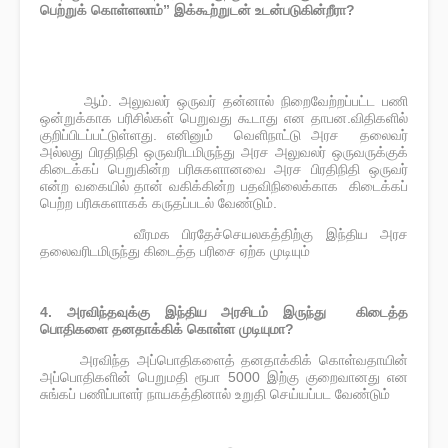
பெற்றுக் கொள்ளலாம்” இக்கூற்றுடன் உடன்படுகின்றீரா?
ஆம். அலுவலர் ஒருவர் தன்னால் நிறைவேற்றப்பட்ட பணி
·
ஒன்றுக்காக பரிசில்கள் பெறுவது கூடாது என தாபன.விதிகளில்
குறிப்பிடப்பட்டுள்ளது. எனினும் வெளிநாட்டு அரச தலைவர்
அல்லது பிரதிநிதி ஒருவரிடமிருந்து அரச அலுவலர் ஒருவருக்குக்
கிடைக்கப் பெறுகின்ற பரிசுகளானவை அரச பிரதிநிதி ஒருவர்
என்ற வகையில் தான் வகிக்கின்ற பதவிநிலைக்காக கிடைக்கப்
பெற்ற பரிசுகளாகக் கருதப்படல் வேண்டும்.
வீரமக பிரதேச்செயலகத்திற்கு இந்திய அரச
·
தலைவரிடமிருந்து கிடைத்த பரிசை ஏற்க முடியும்
4. அரவிந்தவுக்கு இந்திய அரசிடம் இருந்து கிடைத்த
பொதிகளை தனதாக்கிக் கொள்ள முடியுமா?
அரவிந்த அப்பொதிகளைத் தனதாக்கிக் கொள்வதாயின்
·
அப்பொதிகளின் பெறுமதி ரூபா 5000 இற்கு குறைவானது என
சுங்கப் பணிப்பாளர் நாயகத்தினால் உறுதி செய்யப்பட வேண்டும்