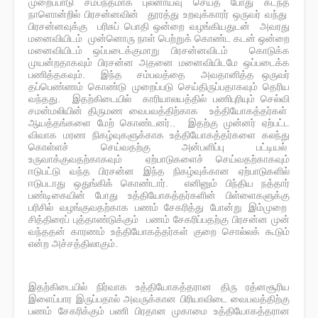
முறைப்பாடு சம்பந்தமாக புலனாய்வு செய்த போது கடந்த
நாளொன்றில் பிரசன்னவின் தூரத்து உறவுக்காரர் ஒருவர் வந்து
பிரசன்னவுக்கு பரிசுப் பொதி ஒன்றை வழங்கியதுடன் அவரது
மனைவியிடம் முன்னொரு நாள் பெற்றுக் கொண்ட கடன் ஒன்றை
மனைவியிடம் ஒப்படைக்குமாறு பிரசன்னவிடம் கொடுக்க
முயன்றதாகவும் பிரசன்ன அதனை மனைவியிடமே ஒப்படைக்க
பணித்தகவும். இந்த சம்பவத்தை அவதானித்த ஒருவர்
தப்பெண்ணம் கொண்டு முறைப்படு செய்திருப்பதாகவும் தெரிய
வந்தது. இதற்கிடையில் காரியாலயத்தில் பணிபுரியும் செல்வி
சமன்மலியின் திருமண வைபவத்திற்காக உத்தியோகத்தர்கள்
ஆயத்தங்களை மேற் கொண்டனர்.. இதற்கு முன்னர் ஏற்பட்ட
விவாக மரண நிகழ்வுகளுக்காக உத்தியோகத்தர்களை கலந்து
கொள்ளச் செய்வதற்கு அன்பளிப்பு பட்டியல்
உருவாக்குவதற்காகவும் ஏற்பாடுகளைச் செய்வதற்காகவும்
ஈடுபட்டு வந்த பிரசன்ன இந்த நிகழ்வுக்கான ஏற்பாடுகளில்
ஈடுபடாது ஒதுங்கிக் கொண்டார். எனினும் பிந்திய நத்தார்
பண்டிகையின் போது உத்தியோகத்தர்களின் பிள்ளைகளுக்கு
பரிசில் வழங்குவதற்காக பணம் சேகரித்து போன்று இம்முறை
சித்திரைப் புத்தாண்டுக்கும் பணம் சேகரிப்பதற்கு பிரசன்ன முன்
வந்ததன் காரணம் உத்தியோகத்தர்கள் குறை சொல்லக் கூடும்
என்ற அச்சத்திலாகும்.
இதற்கிடையில் நிர்வாக உத்தியோகத்தரான திரு ரத்னசூரிய
இளைப்பார இருப்பதால் அவருக்கான பிரியாவிடை வைபவத்திற்கு
பணம் சேகரிக்கும் பணி பிரதான முகாமை உத்தியோகத்தரான