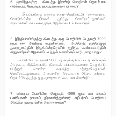
5. அரவிந்தவுக்கு கிடைத்த இரண்டு பொதிகள் தொடர்பாக
எடுக்கப்பட வேண்டிய நடவடிக்கைகள் யாவை?
இந்நாட்டுக்கு வருகை தரும் வெளிநாட்டு தலைவர்கள்
·
கொடுக்கின்ற பரிசுகள் குறித்து வெளிநாட்டலுவல்கள்
அமைச்சின் செயலாளருக்கு அறிக்கையிடல் வேண்டும்
6.
இந்தியாவிலிருந்து கிடைத்த ஒரு பொதியின் பெறுமதி 7000
ரூபா என அரவிந்த கூறுகின்றார். அப்பொதி தற்பொழுது
துறைமுகத்தில் இருக்கின்றதெனில் குறித்த காரியாலயத்தில்
அலுவளர்கள் அதனைப் பெற்றுக் கொள்ளும் வழி முறை யாது?
பொதியின் பெறுமதி 5000 ரூபாவுக்கு மேட்பட்டது என்பதால்
·
அதற்காக விதிக்கப்படும் தீர்வைக் கட்டணங்களைச் செலுத்திப்
பெற்றுக் கொள்ள அரவிந்த உத்தேசிப்பதாயின்
வெளிநாட்டலுவல்கள் அமைச்சின் செயலாளர் அந்தப் பரிசுகள்
தொடர்பில் தகுந்த ஒரு முறையைக் கையாள வேண்டும்.
7. மற்றைய பொதியின் பெறுமதி 4000 ரூபா என சுங்கப்
பணிப்பாளர் நாயகம் தீர்மானித்துள்ளார். அப்பரிசுப் பொதியை
அரவிந்த தனதாக்கிக் கொள்ளலாமா?