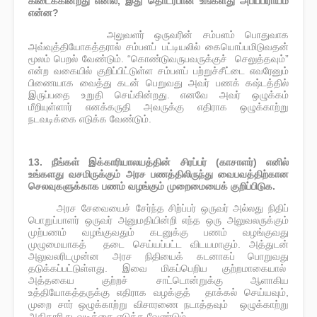
கிடைக்கின்றது எனில், இது தொடர்பான உங்களது அபிப்பிராயம்
என்ன?
அலுவளர் ஒருவரின் சம்பளம் பொதுவாக
·
அவ்வுத்தியோகத்தரால் சம்பளப் பட்டியலில் கையொப்பமிடுவதன்
மூலம் பெறல் வேண்டும். “கொண்டுவருபவருக்குச் செலுத்தவும்”
என்ற வகையில் குறிப்பிட்டுள்ள சம்பளப் பற்றுச்சீட்டை எவரேனும்
பிணையாக வைத்து கடன் பெறுவது அவர் பணக் கஷ்டத்தில்
இருப்பதை உறுதி செய்கின்றது. எனவே அவர் ஒழுக்கம்
மீறியுள்ளார் எனக்கருதி அவருக்கு எதிராக ஒழுக்காற்று
நடவடிக்கை எடுக்க வேண்டும்.
13. நீங்கள் இக்காரியாலயத்தின் சிரப்பர் (காசாளர்) எனில்
உங்களது வசமிருக்கும் அரச பணத்திலிருந்து வைபவத்திற்கான
செலவுகளுக்காக பணம் வழங்கும் முறைமையைக் குறிப்பிடுக.
அரச சேவையைச் சேர்ந்த சிற்ப்பர் ஒருவர் அல்லது நிதிப்
·
பொறுப்பாளர் ஒருவர் அனுமதியின்றி எந்த ஒரு அலுவலருக்கும்
முற்பணம் வழங்குவதும் கடனுக்கு பணம் வழங்குவது
முழுமையாகத் தடை செய்யப்பட்ட விடயமாகும். அத்துடன்
அலுவலரிடமுன்ன அரச நிதியைக் கடனாகப் பொறுவது
தடுக்கப்பட்டுள்ளது. இவை மிகப்பெறிய குற்றமாகையால்
அத்தகைய குற்றச் சாட்டொன்றுக்கு ஆளாகிய
உத்தியோகத்தருக்கு எதிராக வழக்குத் தாக்கல் செய்யவும்,
முறை சார் ஒழுக்காற்று விசாரணை நடாத்தவும் ஒழுக்காற்று
அதிகாரி நடவடிக்கை எடுக்க வேண்டும்.