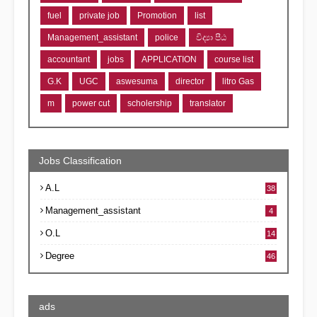
fuel
private job
Promotion
list
Management_assistant
police
විද්‍යා පීඨ
accountant
jobs
APPLICATION
course list
G.K
UGC
aswesuma
director
litro Gas
m
power cut
scholership
translator
Jobs Classification
A.L
38
Management_assistant
4
O.L
14
Degree
46
ads