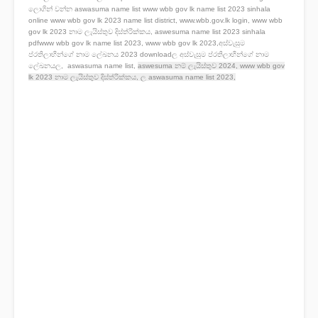
ලොගින් වන්න aswasuma name list www wbb gov lk name list 2023 sinhala
online www wbb gov lk 2023 name list district, www.wbb.gov.lk login, www wbb
gov lk 2023 නාම ලැයිස්තුව දිස්ත්රික්කය, aswesuma name list 2023 sinhala
pdfwww wbb gov lk name list 2023, www wbb gov lk 2023,අස්වැසුම
ප්රතිලාභීන්ගේ නාම ලේඛනය 2023 downloadල අස්වැසුම ප්රතිලාභීන්ගේ නාම
ලේඛනයල,
aswasuma name list,
aswesuma නම් ලැයිස්තුව 2024,
www wbb gov
lk 2023 නාම ලැයිස්තුව දිස්ත්රික්කය, ල
aswasuma name list 2023,