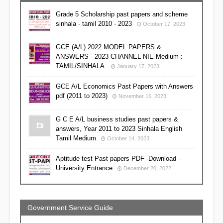
Grade 5 Scholarship past papers and scheme
sinhala - tamil 2010 - 2023
October 17, 2023
GCE (A/L) 2022 MODEL PAPERS &
ANSWERS - 2023 CHANNEL NIE Medium :
TAMIL/SINHALA
January 17, 2023
GCE A/L Economics Past Papers with Answers
pdf (2011 to 2023)
November 16, 2023
G C E A/L business studies past papers &
answers, Year 2011 to 2023 Sinhala English
Tamil Medium
October 14, 2023
Aptitude test Past papers PDF -Download -
University Entrance
December 20, 2022
Government Service Guide