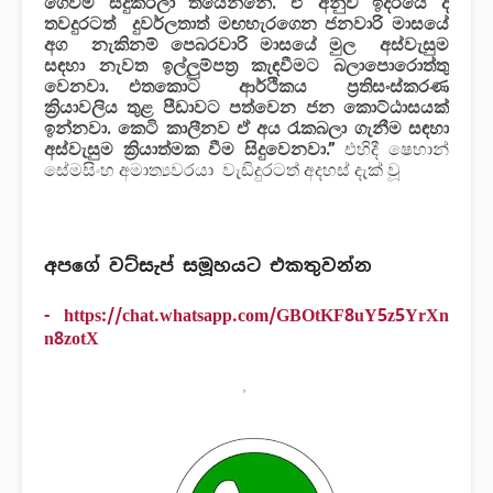
ගෙවීම්
සිදුකරලා තියෙන්නේ. ඒ අනුව ඉදිරියේ දී
තවදුරටත් දුවර්ලතාත් මඟහැරගෙන ජනවාරි මාසයේ
අග නැකිනම් පෙබරවාරි මාසයේ මුල අස්වැසුම
සඳහා
නැවත
ඉල්ලුම්පත්‍ර කැඳවීමට බලාපොරොත්තු
වෙනවා. එතකොට ආර්ථිකය ප්‍රතිසංස්කරණ
ක්‍රියාවලිය තුළ පීඩාවට පත්වෙන ජන කොට්ඨාසයක්
ඉන්නවා. කෙටි කාලීනව ඒ අය රැකබලා ගැනීම සඳහා
අස්වැසුම ක්‍රියාත්මක වීම සිදුවෙනවා.”
එහිදී ෂෙහාන්
සේමසිංහ අමාත්‍යවරයා වැඩිදුරටත් අදහස් දැක් වූ
අපගේ වට්සැප් සමූහයට එකතුවන්න
-
https://chat.whatsapp.com/GBOtKF8uY5z5YrXn
n8zotX
,