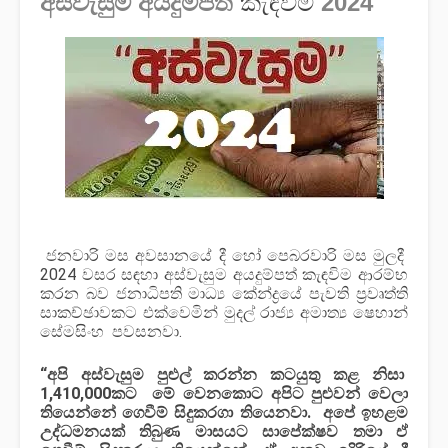
අස්වැසුම අයදුම්පත්
කැඳවිම
2024
ජනවාරි මස අවසානයේ දී හෝ පෙබරවාරි මස මුලදී
2024 වසර සඳහා අස්වැසුම අයදුම්පත් කැඳවිම ආරම්භ
කරන බව ජනාධිපති මාධ්‍ය කේන්ද්‍රයේ පැවති ප්‍රවෘත්ති
සාකච්ඡාවකට එක්වෙමින් මුදල් රාජ්‍ය අමාත්‍ය ෂෙහාන්
සේමසිංහ පවසනවා.
“අපි අස්වැසුම පුළුල් කරන්න කටයුතු කළ නිසා
1,410,000කට
මේ වෙනකොට අපිට පුළුවන් වෙලා
තියෙන්නේ
ගෙවීම් සිදුකරගා තියෙනවා. අපේ ඉහළම
උද්ධමනයක් තිබුණ මාසයට සාපේක්ෂව තමා
ඒ