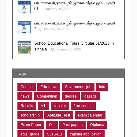
பாடசாலை நிருவாகமும் முகாமைத்துவமும் - பகுதி
01
January 19, 2026
பாடசாலை நிருவாகமும் முகாமைத்துவமும் - பகுதி
2
January 19, 2026
School Educational Tours Circular 51/2023 in
sinhala
January 13, 2026
Tags
Course
Edu-news
Government job
info
news
Competition
degree
gazette
Results
A.L
circular
free-course
scholarship
Aptitude_Test
exam calendar
Exam-Paper
O.L
Past-papers
Diploma
edu_ guide
SLTS-EB
transfer application