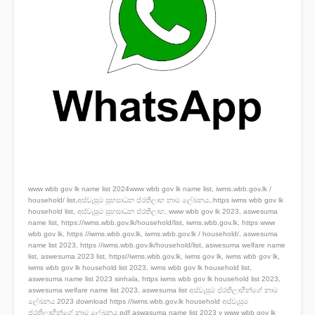
www wbb gov lk name list 2024www wbb gov lk name list, iwms.wbb.gov.lk /
household/ list,අස්වැසුම සුභසාධන ප්රතිලාභ නාම ලේඛනය,,https iwms wbb gov lk
household list, අස්වැසුම සුභසාධන ප්රතිලාභ, www wbb gov lk 2023, aswesuma
name list, https://iwms.wbb.gov.lk/household/list, iwms.wbb.gov.lk, https www
wbb gov lk, https //iwms.wbb.gov.lk, iwms.wbb.gov.lk / household/, aswesuma
name list 2023, https //iwms.wbb.gov.lk/household/list, aswesuma welfare name
list, aswesuma 2023 list, https//iwms.wbb.gov.lk, iwms gov lk, iwms wbb gov lk,
iwms wbb gov lk household list 2023, iwms wbb gov lk household list,
aswesuma name list 2023 sinhala, https iwms wbb gov lk household list 2023,
aswesuma welfare name list 2023, aswesuma list අස්වැසුම ප්රතිලාභීන්ගේ නාම
ලේඛනය 2023 download https //iwms.wbb.gov.lk household අස්වැසුම
ප්රතිලාභීන්ගේ නාම ලේඛනය pdf aswasuma name list 2023 v www wbb gov lk