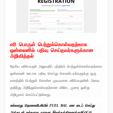
எரி பொருள் பெற்றுக்கொள்வதற்காக
ஒன்லைனில் பதிவு செய்தவர்களுக்கான
அறிவித்தல்
தேசிய எரிபொருள் அனுமதிப் பத்திரம் பெற்றுக்கொள்வதற்காக
ஒன்லைன் ஊடாக பதிவு செய்து கொண்டவர்களுக்கு ஒரு
வாரத்தில் பெற்றுக் கொள்ள முடியுமான எரிபொருளின் அளவு
குறித்து அறிந்துகொள்வதற்கான விசேட முறை ஒன்று
அறிமுகம் செய்ப்பட்டுள்ளது.
உங்களது தொலைபேசியில் FUEL BAL என டைப் செய்து
அத்துடன் உங்களது வாகன இலக்கத்தினைக்குறிப்பிட்டு