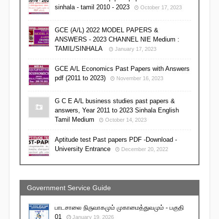
sinhala - tamil 2010 - 2023
October 17, 2023
GCE (A/L) 2022 MODEL PAPERS &
ANSWERS - 2023 CHANNEL NIE Medium :
TAMIL/SINHALA
January 17, 2023
GCE A/L Economics Past Papers with Answers
pdf (2011 to 2023)
November 16, 2023
G C E A/L business studies past papers &
answers, Year 2011 to 2023 Sinhala English
Tamil Medium
October 14, 2023
Aptitude test Past papers PDF -Download -
University Entrance
December 20, 2022
Government Service Guide
பாடசாலை நிருவாகமும் முகாமைத்துவமும் - பகுதி
01
January 19, 2026