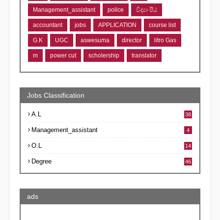
Management_assistant
police
විද්‍යා පීඨ
accountant
jobs
APPLICATION
course list
G.K
UGC
aswesuma
director
litro Gas
m
power cut
scholership
translator
Jobs Classification
A.L
38
Management_assistant
4
O.L
14
Degree
46
ads