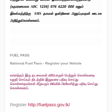
(உதாரணமாக ABC 1234) 076 6220 000 எனும்
இலக்கத்திற்கு SMS தகவல் ஒன்றினை அனுப்புவதன் ஊடாக
அறிந்துகொள்ளலாம்.
FUEL PASS
National Fuel Pass - Register your Vehicle
வாராந்தம் இரு தடவைகள் எரிபொருள் பெற்றுக் கொள்வதை
உறுதி செய்யும் திடத்தில் இதுவரை பதிவு செய்து
கொள்ளாதவர்கள் கீழ்வரும் லிங்கில் பிரவேசித்து பதிவு செய்து
கொள்ளலாம்.
Register
http://fuelpass.gov.lk/