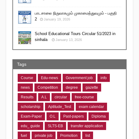
பாடசாலை நிருவாகமும் முகாமைத்துவமும் - பகுதி
2
January 19, 2026
School Educational Tours Circular 51/2023 in
sinhala
January 13, 2026
Tags
Course
Edu-news
Government job
info
news
Competition
degree
gazette
Results
A.L
circular
free-course
scholarship
Aptitude_Test
exam calendar
Exam-Paper
O.L
Past-papers
Diploma
edu_ guide
SLTS-EB
transfer application
fuel
private job
Promotion
list