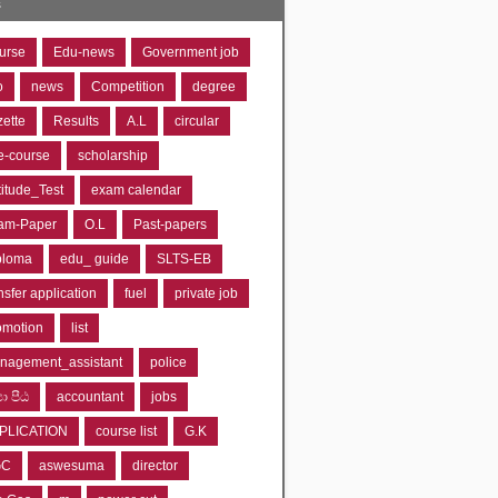
s
urse
Edu-news
Government job
o
news
Competition
degree
zette
Results
A.L
circular
e-course
scholarship
titude_Test
exam calendar
am-Paper
O.L
Past-papers
ploma
edu_ guide
SLTS-EB
nsfer application
fuel
private job
omotion
list
nagement_assistant
police
‍යා පීඨ
accountant
jobs
PLICATION
course list
G.K
GC
aswesuma
director