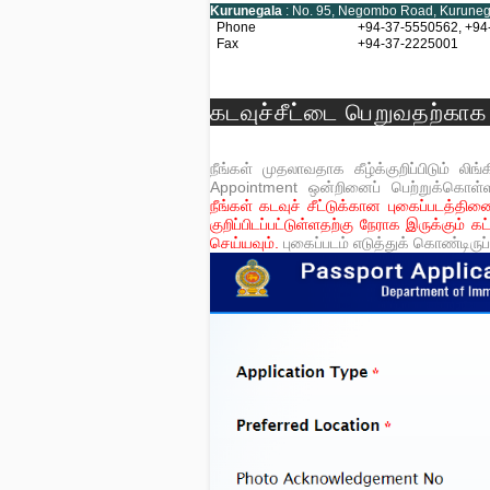
Kurunegala
: No. 95, Negombo Road, Kuruneg
Phone
+94-37-5550562, +94
Fax
+94-37-2225001
கடவுச்சீட்டை பெறுவதற்க
நீங்கள் முதலாவதாக கீழ்க்குறிப்பிடும் 
Appointment ஒன்றினைப் பெற்றுக்கொள்ள
நீங்கள் கடவுச் சீட்டுக்கான புகைப்படத்
குறிப்பிடப்பட்டுள்ளதற்கு நேராக இருக்க
செய்யவும்.
புகைப்படம் எடுத்துக் கொண்டிர