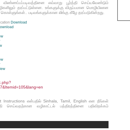
ிண்ணப்பப்படிவத்தினை எவ்வாறு பூர்த்தி செய்யவேண்டும்
ிகளிலும் தரப்பட்டுள்ளன. உங்களுக்கு விருப்பமான மொழியிலான
 கொள்ளுங்கள்.. படிவங்களுக்கான லிங்கு கீழே தரப்படுகின்றது.
ication
Download
ownload
ew
w
ew
ew
w
iew
x.php?
27&Itemid=105&lang=en
t Instructions என்பதில் Sinhala, Tamil, English என நீங்கள்
த்தி செய்வதற்கான வழிகாட்டல் பத்திரத்தினை பதிவிறக்கம்