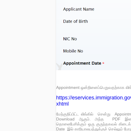
Appointment ஒன்றினைப்பெறுவதற்காக லிங்
https://eservices.immigration.go
xhtml
மேற்குறிப்பிட்ட லிங்கில் சென்று Appo
Download ஆகும். அந்த PDF இனை பத
தொலைபேசிக்கும் ஒரு குருந்தகவல் கிடைக
Date இல் காரியாலயத்துக்குச் செல்லும் போது