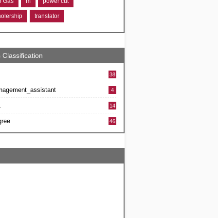
ro Gas
m
power cut
holership
translator
 Classification
38
nagement_assistant
4
L
14
gree
46