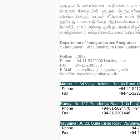
ஒரு நாள் சேவையின் ஊடாக நீங்கள் கடவுச்
சாதரண சேவையின் ஊடாக பெறுவதற்க
விண்ணப்பிக்கும் கடவுச் சீட்டுகள் சுமார்
தற்போது காணப்படுகின்ற அதிகளவிலான வ
இரண்டு மாதம் அல்லது மூன்று மாதங்களிலு
எடுத்துக்கலாம் என்ற நிலையே காணப்படுகின்
Department of Immigration and Emigration
"Suhurupaya", Sri Subhuthipura Road, Battaram
Hotline : 1962
Phone : 94-11-5329000 Hunting Line
Fax : 94-11-2885358
E-Mail : controller[at]immigration.gov.lk
Web Site: www.immigration.gov.lk
Matara
: 9, Sri Vijaya Building, Rahula Road, 
Phone
+94-41-541
Fax
+94-41-222
Kandy
: No. 457, Peradeniya Road (Uda Para),
Phone
+94-81-5624470, +94
Fax
+94-81-2201446
Vavuniya
: JC 23, Outer Circle Road, Vavuniya
Phone
+94-2
Fax
+94-2