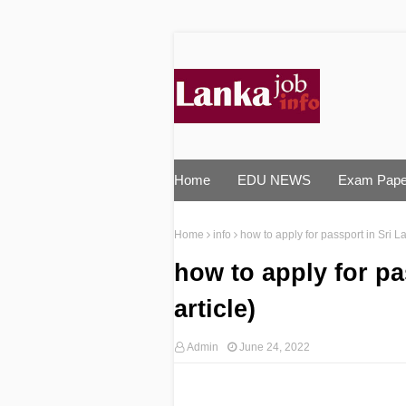
Home
EDU NEWS
Exam Pape
Home
info
how to apply for passport in Sri La
how to apply for pa
article)
Admin
June 24, 2022