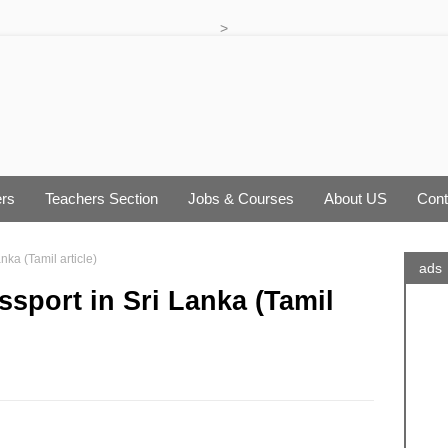
>
rs
Teachers Section
Jobs & Courses
About US
Cont
nka (Tamil article)
ads
ssport in Sri Lanka (Tamil