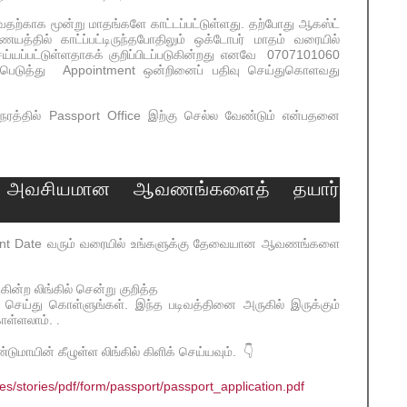
ற்காக மூன்று மாதங்களே காட்டப்பட்டுள்ளது. தற்போது ஆகஸ்ட்
தில் காட்ப்பட்டிருந்தபோதிலும் ஒக்டோபர் மாதம் வரையில்
்யப்பட்டுள்ளதாகக் குறிப்பிடப்படுகின்றது எனவே 0707101060
்பெடுத்து Appointment ஒன்றினைப் பதிவு செய்துகொளவது
ய நேரத்தில் Passport Office இற்கு செல்ல வேண்டும் என்பதனை
ற்கு அவசியமான ஆவணங்களைத் தயார்
tment Date வரும் வரையில் உங்களுக்கு தேவையான ஆவணங்களை
க்கின்ற லிங்கில் சென்று குறித்த
்து கொள்ளுங்கள். இந்த படிவத்தினை அருகில் இருக்கும்
கொள்ளலாம். .
ாயின் கீழுள்ள லிங்கில் கிளிக் செய்யவும். 👇
es/stories/pdf/form/passport/passport_application.pdf