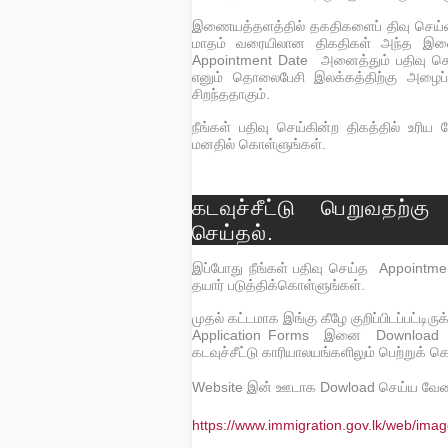
இணையத்தளத்தில் தகதிகளைப் திவு செய்வத
மாதம் வரையிலான திகதிகள் அந்த இணையத்
Appointment Date அனைத்தும் பதிவு செய
எனும் தொலைபேசி இலக்கத்திற்கு அழைப
சிறந்ததாகும்.
நீங்கள் பதிவு செய்கின்ற திகத்தில் உரி
மனதில் கொள்ளுங்கள்.
கடவுச்சீட்டு பெறுவத
செய்தல்.
இப்போது நீங்கள் பதிவு செய்த Appoin
தயார் படுத்திக்கொள்ளுங்கள்.
முதல் கட்டமாக இங்கு கீழே குறிப்பிடப்பட்டிரு
Application Forms இனை Download செய
கடவுச்சீட்டு காரியாலயங்களிலும் பெற்றுக் 
Website இன் ஊடாக Dowload செய்ய வேண்டும
https://www.immigration.gov.lk/web/imag