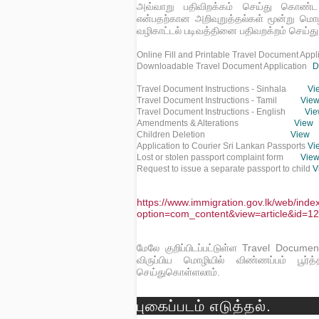
அவ்வாறு பதிவிறக்கம் செய்து கொண்ட வ
என்பதற்கான அறிவுறுத்தல்கள் மூன்று மொழ
வழிகாட்டல் படிவத்தினை பதிவறக்றம் செய்து
Online Fill and Printable Travel Document Appl
Downloadable Travel Document Application
D
Travel Document Instructions - Sinhala
Vi
Travel Document Instructions - Tamil
Vie
Travel Document Instructions - English
Vi
Amendments & Alterations
View
Children Deletion
View
Application to Courier Sri Lankan Passports
Vi
Lost or stolen passport complaint form
Vie
Request to issue a separate passport to child
V
https://www.immigration.gov.lk/web/inde
option=com_content&view=article&id=1
மேலே குறிப்பிடப்பட்டுள்ள Travel Documen
விருப்பிய மொழியில் விண்ணப்பம் பூர்
செய்துகொள்ளலாம்.
புகைப்படம் எடுத்தல்.