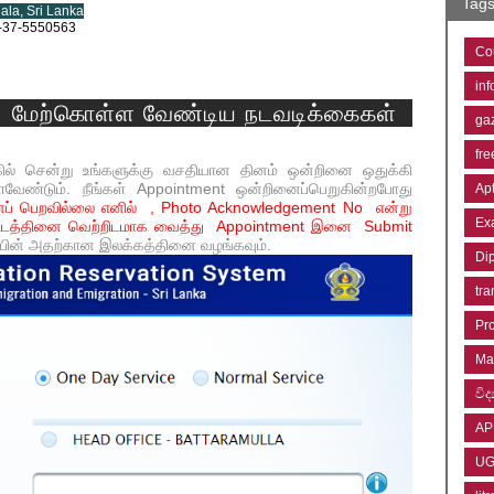
Tag
ala, Sri Lanka
-37-5550563
Co
inf
ாக மேற்கொள்ள வேண்டிய நடவடிக்கைகள்
ga
fre
லிங்கில் சென்று உங்களுக்கு வசதியான தினம் ஒன்றினை ஒதுக்கி
வேண்டும். நீங்கள் Appointment ஒன்றினைப்பெறுகின்றபோது
Ap
தினைப் பெறவில்லை எனில் , Photo Acknowledgement No என்று
Ex
ும் கட்டத்தினை வெற்றிடமாக வைத்து Appointment இனை Submit
ுப்பின் அதற்கான இலக்கத்தினை வழங்கவும்.
Di
tra
Pr
Ma
විද්
AP
U