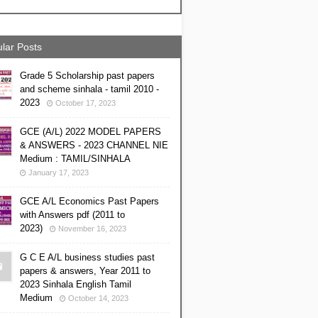
lar Posts
Grade 5 Scholarship past papers
and scheme sinhala - tamil 2010 -
2023
October 17, 2023
GCE (A/L) 2022 MODEL PAPERS
& ANSWERS - 2023 CHANNEL NIE
Medium : TAMIL/SINHALA
January 17, 2023
GCE A/L Economics Past Papers
with Answers pdf (2011 to
2023)
November 16, 2023
G C E A/L business studies past
papers & answers, Year 2011 to
2023 Sinhala English Tamil
Medium
October 14, 2023