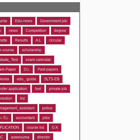
s
urse
Edu-news
Government job
o
news
Competition
degree
zette
Results
A.L
circular
e-course
scholarship
titude_Test
exam calendar
am-Paper
O.L
Past-papers
ploma
edu_ guide
SLTS-EB
nsfer application
fuel
private job
omotion
list
nagement_assistant
police
‍යා පීඨ
accountant
jobs
PLICATION
course list
G.K
GC
aswesuma
director