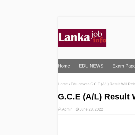
Home
EDU NEWS
Exam Pape
Home
Edu-news
G.C.E (A/L) Result Will Rel
G.C.E (A/L) Result 
Admin
June 28, 2022