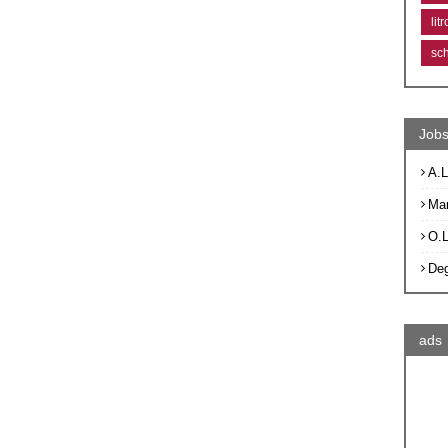
lit
sc
Jobs
A.L
Ma
O.
De
ads