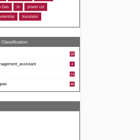
ro Gas
m
power cut
holership
translator
 Classification
38
nagement_assistant
4
L
14
gree
46