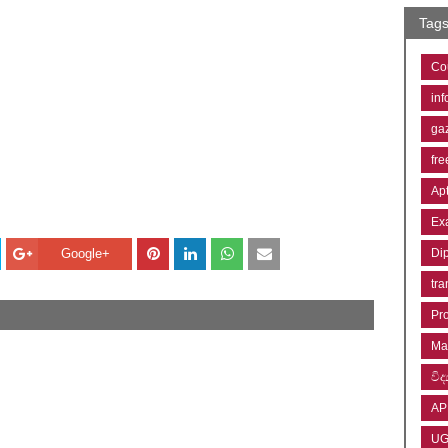
Tag
Co
inf
ga
fre
Ap
Ex
Google+
Di
tra
Pr
Ma
විද්
AP
U