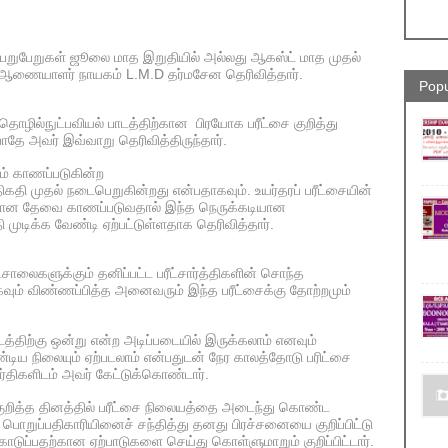
ெறுபேறுகள் ஜூலை மாத இறுதியில் அல்லது ஆகஸ்ட் மாத முதல்
சை ஆணையாளர் நாயகம் L.M.D தர்மசேன தெரிவித்தார்.
Popu
ழில்நுட்பவியல் பாடத்திற்கான பிரயோக பரீட்சை குறித்து
தே அவர் இவ்வாறு தெரிவித்திருந்தார்.
ம் காணப்படுகின்ற
தி முதல் நடைபெறுகின்றது என்பதாகவும். உயர்தரப் பரீட்சையின்
ன தேவை காணப்படுவதால் இந்த நெருக்கடியான
தி முடிக்க வேண்டி ஏற்பட்டுள்ளதாக தெரிவித்தார்.
ாலைகளுக்கும் தனிப்பட்ட பரீட்சார்த்திகளின் சொந்த
கவும் விண்ணப்பித்த அனைவரும் இந்த பரீட்சைக்கு தோற்றமும்
்திற்கு ஒன்று என்ற அடிப்படையில் இருக்கலாம் எனவும்
ிய நிலையும் ஏற்படலாம் என்பதுடன் நேர காலத்தோடு பரிட்சை
திகளிடம் அவர் கேட்டுக்கொண்டார்.
குறித்த தினத்தில் பரீட்சை நிலையத்தை அடைந்து கொண்ட
 பொறுப்பதிகாரியினைச் சந்தித்து தனது பிரச்சனையை குறிப்பிட்டு
ொடுப்பதற்கான ஏற்பாடுகளை செய்து கொள்ளுமாறும் குறிப்பிட்டார்.