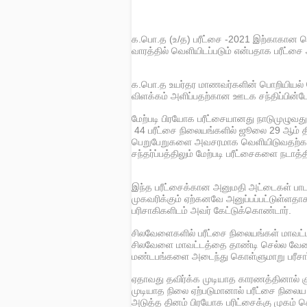
க.பொ.த (உ/த) பரீட்சை -2021 இற்காகான ப
வாரத்தில் வெளியிடப்படும் என்பதாக பரீட்
க.பொ.த உயர்தர மாணவர்களின் பொறியியல் தொ
விளக்கம் அளிப்பதற்கான ஊடக சந்திப்பின்போ
மேற்படி பிரயோக பரீட்சையானது நாடுமுழுவது
44 பரீட்சை நிலையங்களில் ஜூலை 29 ஆம் திக
பெறுபேறுகளை அவசரமாக வெளியிடுவதற்கா
சந்தர்ப்பத்திலும் மேற்படி பரீட்சைகளை நடாத்
இந்த பரீட்சைக்கான அனுமதி அட்டைகள் பாடச
முகவரிக்கும் ஏற்கனவே அனுப்பப்பட்டுள்ளதா
பரிசாகிகளிடம் அவர் கேட்டுக்கொண்டார்.
சிலவேளைகளில் பரீட்சை நிலையங்கள் மாவட்டத
சிலவேளை மாவட்டத்தை தாண்டி செல்ல வேண்ட
மண்டபங்களை அடைந்து கொள்ளுமாறு பரீசார்
ஏதாவது தவிர்க்க முடியாத காரணத்தினால் 
முடியாத நிலை ஏற்படுமானால் பரீட்சை நிலைய
அடுத்த தினம் பிரயோக பரிட்சைக்கு முகம் க