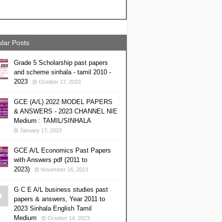
lar Posts
Grade 5 Scholarship past papers
and scheme sinhala - tamil 2010 -
2023
October 17, 2023
GCE (A/L) 2022 MODEL PAPERS
& ANSWERS - 2023 CHANNEL NIE
Medium : TAMIL/SINHALA
January 17, 2023
GCE A/L Economics Past Papers
with Answers pdf (2011 to
2023)
November 16, 2023
G C E A/L business studies past
papers & answers, Year 2011 to
2023 Sinhala English Tamil
Medium
October 14, 2023