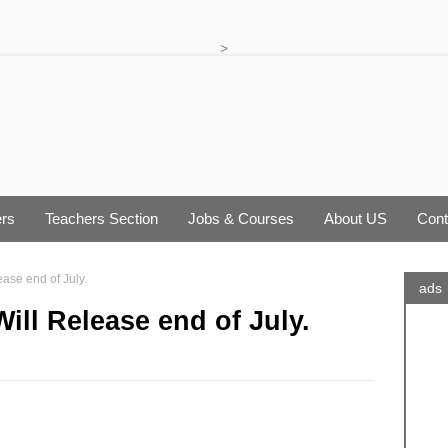
>
rs
Teachers Section
Jobs & Courses
About US
Cont
ease end of July.
ads
Will Release end of July.