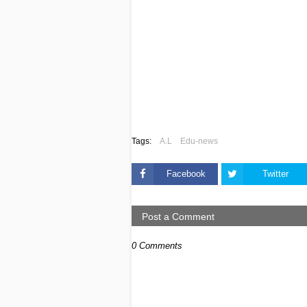
Tags:
A.L
Edu-news
Facebook
Twitter
Post a Comment
0 Comments