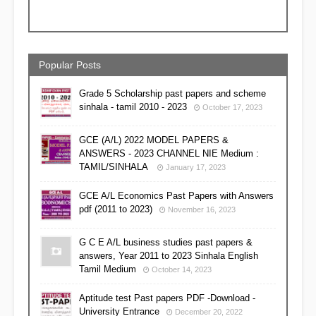
Popular Posts
Grade 5 Scholarship past papers and scheme
sinhala - tamil 2010 - 2023
October 17, 2023
GCE (A/L) 2022 MODEL PAPERS &
ANSWERS - 2023 CHANNEL NIE Medium :
TAMIL/SINHALA
January 17, 2023
GCE A/L Economics Past Papers with Answers
pdf (2011 to 2023)
November 16, 2023
G C E A/L business studies past papers &
answers, Year 2011 to 2023 Sinhala English
Tamil Medium
October 14, 2023
Aptitude test Past papers PDF -Download -
University Entrance
December 20, 2022