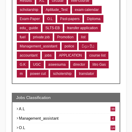
Results
A.L
circular
free-course
scholarship
Aptitude_Test
exam calendar
Exam-Paper
O.L
Past-papers
Diploma
edu_ guide
SLTS-EB
transfer application
fuel
private job
Promotion
list
Management_assistant
police
විද්‍යා පීඨ
accountant
jobs
APPLICATION
course list
G.K
UGC
aswesuma
director
litro Gas
m
power cut
scholership
translator
Jobs Classification
A.L
38
Management_assistant
4
O.L
14