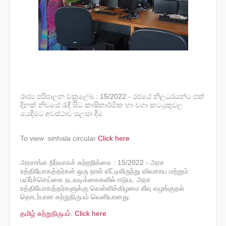
රාජ්‍ය පරිපාලන චක්‍රලේඛ : 15/2022 - රජයේ නිලධරයන්ට එක්
දිනක් නිවසේ රැඳී සිට කෘෂිකාර්මික හා වගා කටයුතුවල
යෙදීමට අවස්ථාව සලසා දීම
To view sinhala circular
Click here
அரசாங்க நிர்வாகச் சுற்றறிக்கை : 15/2022 - அரச
உத்தியோகத்தர்கள் ஒரு நாள் வீட்டிலிருந்து விவசாய மற்றும்
பயிர்ச்செய்கை நடவடிக்கைகளில் ஈடுபட அரச
உத்தியோகத்தர்களுக்கு வெள்ளிக்கிழமை லீவு வழங்குதல்
தொடர்பான சுற்றுநிருபம் வெளியானது.
தமிழ் சுற்றுநிருபம். Click here