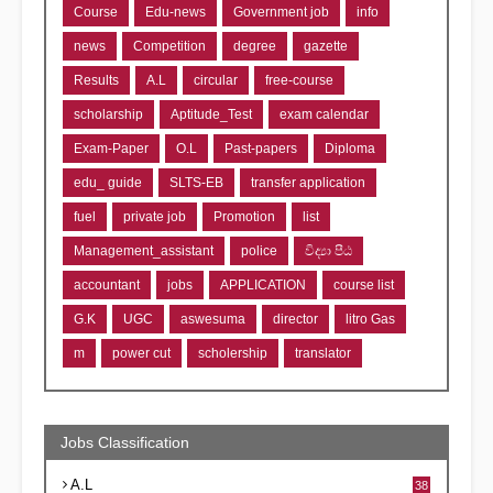
Course
Edu-news
Government job
info
news
Competition
degree
gazette
Results
A.L
circular
free-course
scholarship
Aptitude_Test
exam calendar
Exam-Paper
O.L
Past-papers
Diploma
edu_ guide
SLTS-EB
transfer application
fuel
private job
Promotion
list
Management_assistant
police
විද්‍යා පීඨ
accountant
jobs
APPLICATION
course list
G.K
UGC
aswesuma
director
litro Gas
m
power cut
scholership
translator
Jobs Classification
A.L
38