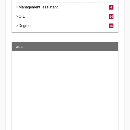
Management_assistant
4
O.L
14
Degree
46
ads