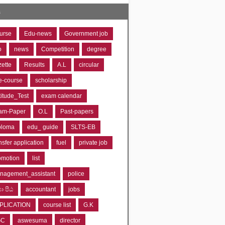
s
urse
Edu-news
Government job
o
news
Competition
degree
zette
Results
A.L
circular
e-course
scholarship
titude_Test
exam calendar
am-Paper
O.L
Past-papers
ploma
edu_ guide
SLTS-EB
nsfer application
fuel
private job
omotion
list
nagement_assistant
police
‍යා පීඨ
accountant
jobs
PLICATION
course list
G.K
GC
aswesuma
director