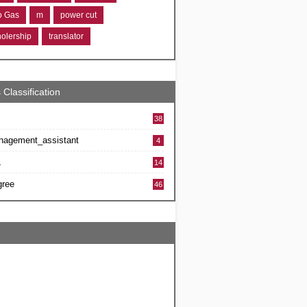
ro Gas
m
power cut
holership
translator
 Classification
38
nagement_assistant
4
L
14
gree
46