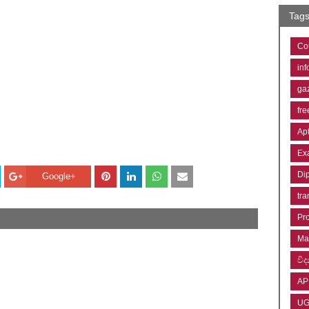
Tag
Co
inf
ga
fre
Ap
Ex
Di
Google+
tra
Pr
Ma
විද්
AP
U