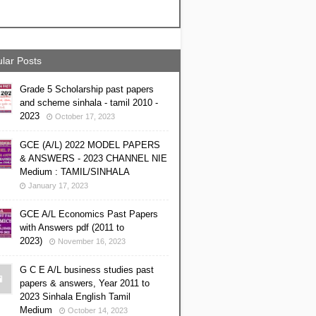
lar Posts
Grade 5 Scholarship past papers
and scheme sinhala - tamil 2010 -
2023
October 17, 2023
GCE (A/L) 2022 MODEL PAPERS
& ANSWERS - 2023 CHANNEL NIE
Medium : TAMIL/SINHALA
January 17, 2023
GCE A/L Economics Past Papers
with Answers pdf (2011 to
2023)
November 16, 2023
G C E A/L business studies past
papers & answers, Year 2011 to
2023 Sinhala English Tamil
Medium
October 14, 2023