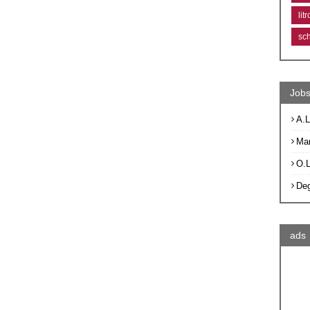
lit
sc
Jobs
A.L
Ma
O.
De
ads