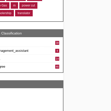
ro Gas
m
power cut
holership
translator
 Classification
38
nagement_assistant
4
L
14
gree
46