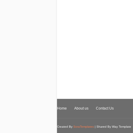
Home
About us
Contact Us
Created By
SoraTemplates
| Shared By
Way Template