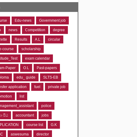
s
urse
Edu-news
Government job
o
news
Competition
degree
zette
Results
A.L
circular
e-course
scholarship
titude_Test
exam calendar
am-Paper
O.L
Past-papers
ploma
edu_ guide
SLTS-EB
nsfer application
fuel
private job
omotion
list
nagement_assistant
police
‍යා පීඨ
accountant
jobs
PLICATION
course list
G.K
GC
aswesuma
director