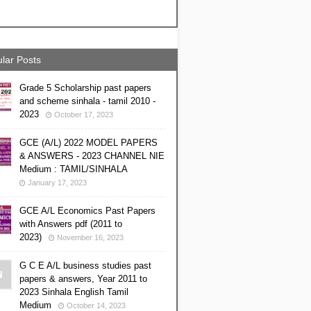
lar Posts
Grade 5 Scholarship past papers
and scheme sinhala - tamil 2010 -
2023
October 17, 2023
GCE (A/L) 2022 MODEL PAPERS
& ANSWERS - 2023 CHANNEL NIE
Medium : TAMIL/SINHALA
January 17, 2023
GCE A/L Economics Past Papers
with Answers pdf (2011 to
2023)
November 16, 2023
G C E A/L business studies past
papers & answers, Year 2011 to
2023 Sinhala English Tamil
Medium
October 14, 2023