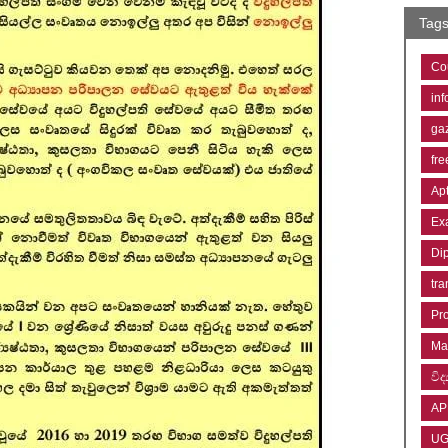
Tag
Co
inf
ga
fre
Ap
Ex
Di
tra
Pr
Ma
විද්
AP
U