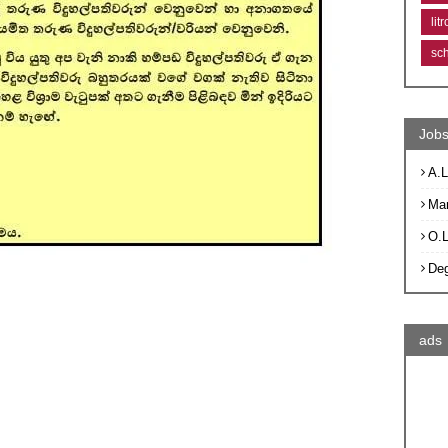
lit
sc
Jobs
A.L
Ma
O.
De
ads