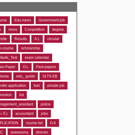
s
urse
Edu-news
Government job
o
news
Competition
degree
zette
Results
A.L
circular
e-course
scholarship
titude_Test
exam calendar
am-Paper
O.L
Past-papers
ploma
edu_ guide
SLTS-EB
nsfer application
fuel
private job
omotion
list
nagement_assistant
police
‍යා පීඨ
accountant
jobs
PLICATION
course list
G.K
GC
aswesuma
director