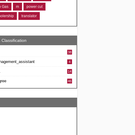
ro Gas
m
power cut
holership
translator
 Classification
38
nagement_assistant
4
L
14
gree
46