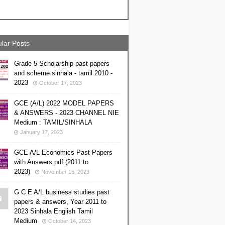
lar Posts
Grade 5 Scholarship past papers
and scheme sinhala - tamil 2010 -
2023
October 17, 2023
GCE (A/L) 2022 MODEL PAPERS
& ANSWERS - 2023 CHANNEL NIE
Medium : TAMIL/SINHALA
January 17, 2023
GCE A/L Economics Past Papers
with Answers pdf (2011 to
2023)
November 16, 2023
G C E A/L business studies past
papers & answers, Year 2011 to
2023 Sinhala English Tamil
Medium
October 14, 2023