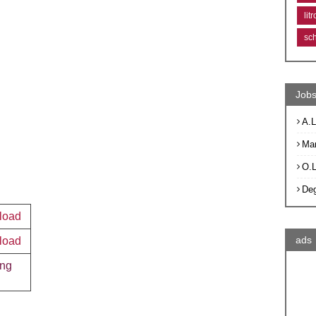
lit
sc
Jobs
A.L
Ma
O.
De
load
ads
load
ng