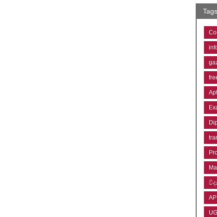
Tag
Co
inf
ga
fre
Ap
Ex
Di
tra
Pr
Ma
විද්
AP
U