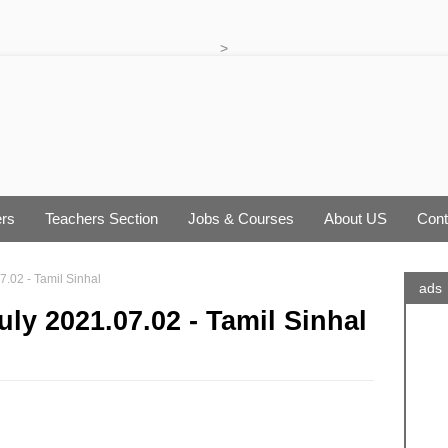
>
rs
Teachers Section
Jobs & Courses
About US
Cont
7.02 - Tamil Sinhal
ads
uly 2021.07.02 - Tamil Sinhal