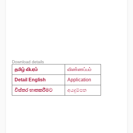
Download details
தமிழ் விபரம்
விண்ணப்பம்
Detail English
Application
විස්තර භාතකරීමට
අයදුම්පත