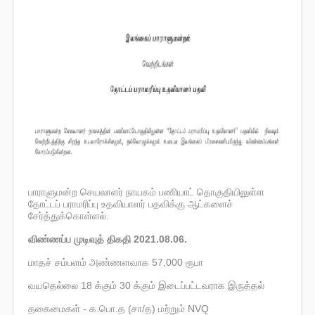
பாராளுமன்ற செயலாளர் நாயகம் பணியாட் தொகுதியிலுள்ள
தோட்டப் பராமரிப்பு உதவியாளர் பதவிக்கு ஆட்களைச்
சேர்த்துக்கொள்ளல்.
விண்ணப்ப முடிவுத் திகதி 2021.08.06.
மாதச் சம்பளம் அண்ணளவாக 57,000 ரூபா
வயதெல்லை 18 க்கும் 30 க்கும் இடைப்பட்டவராக இருத்தல்
தகைமைகள் - க.பொ.த (சா/த) மற்றும் NVQ