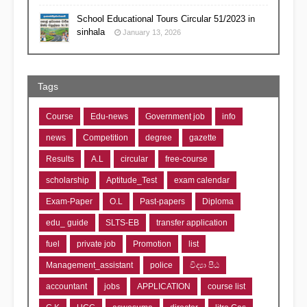
School Educational Tours Circular 51/2023 in
sinhala
January 13, 2026
Tags
Course
Edu-news
Government job
info
news
Competition
degree
gazette
Results
A.L
circular
free-course
scholarship
Aptitude_Test
exam calendar
Exam-Paper
O.L
Past-papers
Diploma
edu_ guide
SLTS-EB
transfer application
fuel
private job
Promotion
list
Management_assistant
police
විද්‍යා පීඨ
accountant
jobs
APPLICATION
course list