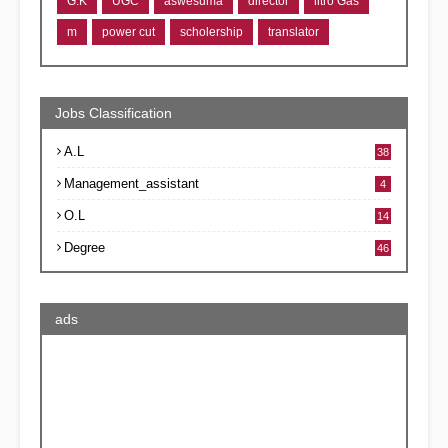
G.K
UGC
aswesuma
director
litro Gas
m
power cut
scholership
translator
Jobs Classification
A.L
38
Management_assistant
4
O.L
14
Degree
46
ads