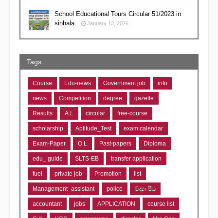
School Educational Tours Circular 51/2023 in
sinhala
January 13, 2026
Tags
Course
Edu-news
Government job
info
news
Competition
degree
gazette
Results
A.L
circular
free-course
scholarship
Aptitude_Test
exam calendar
Exam-Paper
O.L
Past-papers
Diploma
edu_ guide
SLTS-EB
transfer application
fuel
private job
Promotion
list
Management_assistant
police
විද්‍යා පීඨ
accountant
jobs
APPLICATION
course list