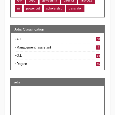
G.K
UGC
aswesuma
director
litro Gas
m
power cut
scholership
translator
Jobs Classification
A.L
38
Management_assistant
4
O.L
14
Degree
46
ads