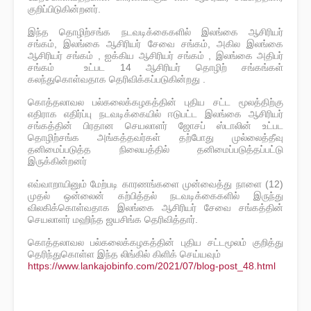
குறிப்பிடுகின்றனர்.
இந்த தொழிற்சங்க நடவடிக்கைகளில் இலங்கை ஆசிரியர்
சங்கம், இலங்கை ஆசிரியர் சேவை சங்கம், அகில இலங்கை
ஆசிரியர் சங்கம் , ஐக்கிய ஆசிரியர் சங்கம் , இலங்கை அதிபர்
சங்கம் உட்பட 14 ஆசிரியர் தொழிற் சங்கங்கள்
கலந்துகொள்வதாக தெரிவிக்கப்படுகின்றது .
கொத்தலாவல பல்கலைக்கழகத்தின் புதிய சட்ட மூலத்திற்கு
எதிராக எதிர்ப்பு நடவடிக்கையில் ஈடுபட்ட இலங்கை ஆசிரியர்
சங்கத்தின் பிரதான செயலாளர் ஜோசப் ஸ்டாலின் உட்பட
தொழிற்சங்க அங்கத்தவர்கள் தற்போது முல்லைத்தீவு
தனிமைப்படுத்த நிலையத்தில் தனிமைப்படுத்தப்பட்டு
இருக்கின்றனர்
எவ்வாறாயினும் மேற்படி காரணங்களை முன்வைத்து நாளை (12)
முதல் ஒன்லைன் கற்பித்தல் நடவடிக்கைகளில் இருந்து
விலகிக்கொள்வதாக இலங்கை ஆசிரியர் சேவை சங்கத்தின்
செயலாளர் மஹிந்த ஜயசிங்க தெரிவித்தார்.
கொத்தலாவல பல்கலைக்கழகத்தின் புதிய சட்டமூலம் குறித்து
தெரிந்துகொள்ள இந்த லிங்கில் கிளிக் செய்யவும்
https://www.lankajobinfo.com/2021/07/blog-post_48.html