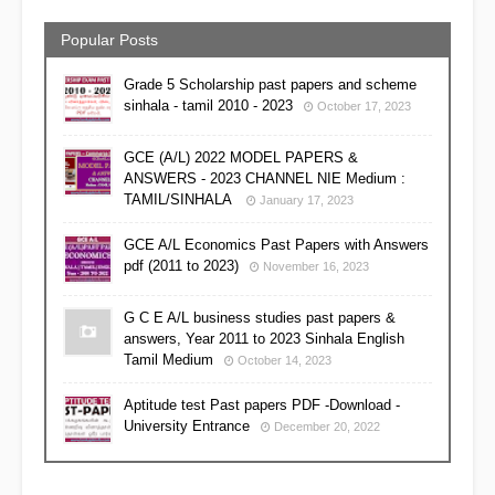
Popular Posts
Grade 5 Scholarship past papers and scheme
sinhala - tamil 2010 - 2023
October 17, 2023
GCE (A/L) 2022 MODEL PAPERS &
ANSWERS - 2023 CHANNEL NIE Medium :
TAMIL/SINHALA
January 17, 2023
GCE A/L Economics Past Papers with Answers
pdf (2011 to 2023)
November 16, 2023
G C E A/L business studies past papers &
answers, Year 2011 to 2023 Sinhala English
Tamil Medium
October 14, 2023
Aptitude test Past papers PDF -Download -
University Entrance
December 20, 2022