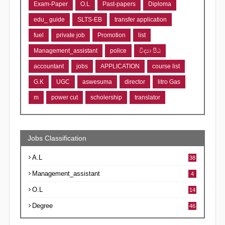
Exam-Paper
O.L
Past-papers
Diploma
edu_ guide
SLTS-EB
transfer application
fuel
private job
Promotion
list
Management_assistant
police
විද්‍යා පීඨ
accountant
jobs
APPLICATION
course list
G.K
UGC
aswesuma
director
litro Gas
m
power cut
scholership
translator
Jobs Classification
A.L
38
Management_assistant
4
O.L
14
Degree
46