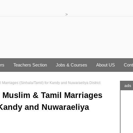
>
rs
Teachers Section
Jobs & Courses
About US
Cont
il Marriages (Sinhala/Tamil) for Kandy and Nuwaraeliya District
ads
f Muslim & Tamil Marriages
r Kandy and Nuwaraeliya