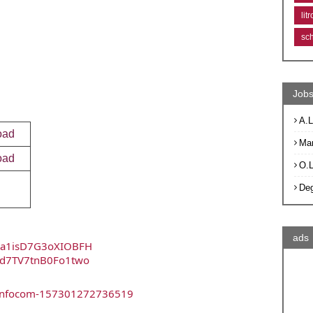
lit
sc
Jobs
A.L
oad
Ma
oad
O.
De
ads
EKa1isD7G3oXIOBFH
Hd7TV7tnB0Fo1two
binfocom-157301272736519