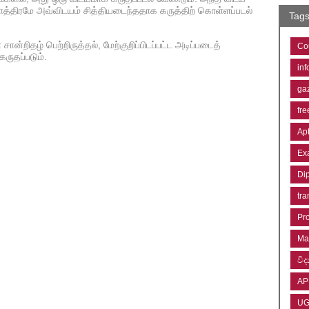
 மாத்திரமே அவ்விடயம் சித்தியடைந்ததாக கருத்திற் கொள்ளப்படல்
Tag
்றிதழ் பெற்றிருத்தல், மேற்குறிப்பிடப்பட்ட அடிப்படைத்
Co
ருதப்படும்.
inf
ga
fre
Ap
Ex
Di
tra
Pr
Ma
විද්
AP
U