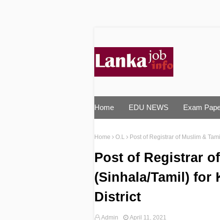
Home
EDU NEWS
Exam Pape
Home
O.L
Post of Registrar of Muslim & Tam
Post of Registrar o
(Sinhala/Tamil) fo
District
Admin
April 11, 2021