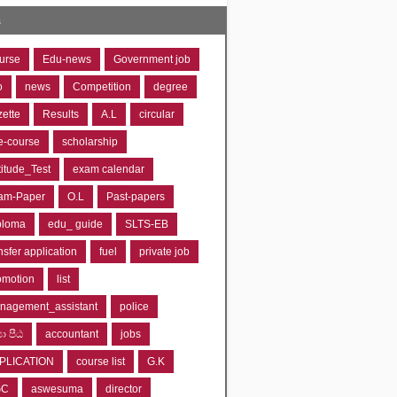
s
urse
Edu-news
Government job
o
news
Competition
degree
zette
Results
A.L
circular
e-course
scholarship
titude_Test
exam calendar
am-Paper
O.L
Past-papers
ploma
edu_ guide
SLTS-EB
nsfer application
fuel
private job
omotion
list
nagement_assistant
police
‍යා පීඨ
accountant
jobs
PLICATION
course list
G.K
GC
aswesuma
director