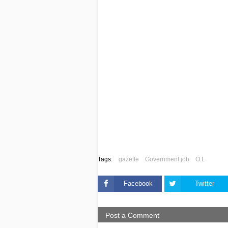
Tags:
gazette
Government job
O.L
Facebook
Twitter
Post a Comment