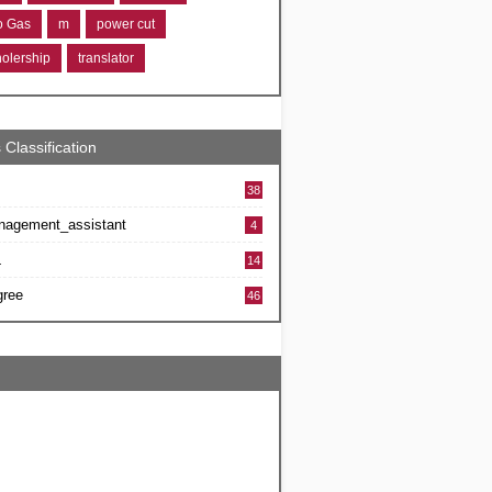
ro Gas
m
power cut
holership
translator
 Classification
38
nagement_assistant
4
L
14
gree
46