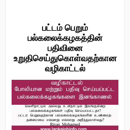
பட்டம் பெறும்
பல்கலைக்கழகத்தின்
பதிவினை
உறுதிசெய்துகொள்வதற்கான
வழிகாட்டல்