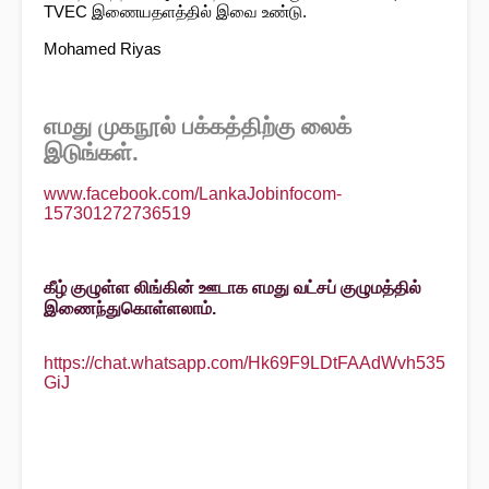
TVEC இணையதளத்தில் இவை உண்டு.
Mohamed Riyas
எமது முகநூல் பக்கத்திற்கு லைக்
இடுங்கள்.
www.facebook.com/LankaJobinfocom-
157301272736519
கீழ் குழுள்ள லிங்கின் ஊடாக எமது வட்சப் குழுமத்தில்
இணைந்துகொள்ளலாம்.
https://chat.whatsapp.com/Hk69F9LDtFAAdWvh535
GiJ