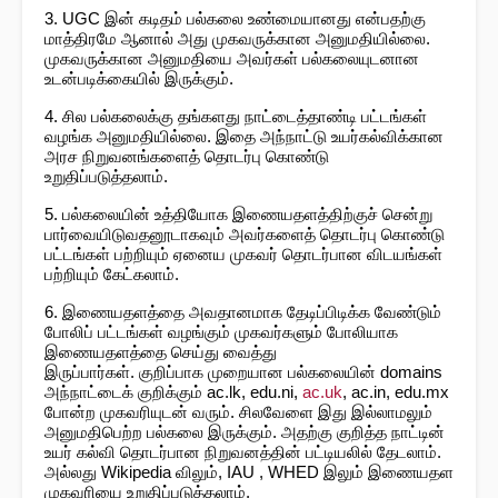
3. UGC இன் கடிதம் பல்கலை உண்மையானது என்பதற்கு
மாத்திரமே ஆனால் அது முகவருக்கான அனுமதியில்லை.
முகவருக்கான அனுமதியை அவர்கள் பல்கலையுடனான
உடன்படிக்கையில் இருக்கும்.
4. சில பல்கலைக்கு தங்களது நாட்டைத்தாண்டி பட்டங்கள்
வழங்க அனுமதியில்லை. இதை அந்நாட்டு உயர்கல்விக்கான
அரச நிறுவனங்களைத் தொடர்பு கொண்டு
உறுதிப்படுத்தலாம்.
5. பல்கலையின் உத்தியோக இணையதளத்திற்குச் சென்று
பார்வையிடுவதனூடாகவும் அவர்களைத் தொடர்பு கொண்டு
பட்டங்கள் பற்றியும் ஏனைய முகவர் தொடர்பான விடயங்கள்
பற்றியும் கேட்கலாம்.
6. இணையதளத்தை அவதானமாக தேடிப்பிடிக்க வேண்டும்
போலிப் பட்டங்கள் வழங்கும் முகவர்களும் போலியாக
இணையதளத்தை செய்து வைத்து
இருப்பார்கள். குறிப்பாக முறையான பல்கலையின் domains
அந்நாட்டைக் குறிக்கும் ac.lk, edu.ni,
ac.uk
, ac.in, edu.mx
போன்ற முகவரியுடன் வரும். சிலவேளை இது இல்லாமலும்
அனுமதிபெற்ற பல்கலை இருக்கும். அதற்கு குறித்த நாட்டின்
உயர் கல்வி தொடர்பான நிறுவனத்தின் பட்டியலில் தேடலாம்.
அல்லது Wikipedia விலும், IAU , WHED இலும் இணையதள
முகவரியை உறுதிப்படுத்தலாம்.