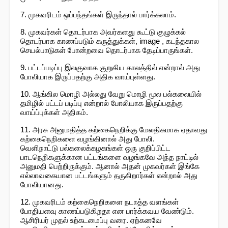
7. முகவரிடம் ஒப்பந்தங்கள் இருந்தால் பார்க்கலாம்.
8. முகவர்கள் தொடர்பாக அவர்களது கூட்டு குழுக்கல்
தொடர்பாக காணப்படும் கருத்துக்கள், image , கடந்தகால
செயல்பாடுகள் போன்றவை தொடர்பாக தேடிப்பாருங்கள்.
9. பட்டப்படிப்பு இலகுவாக குறுகிய காலத்தில் என்றால் அது
போலியாக இருப்பதற்கு அதிக வாய்புள்ளது.
10. ஆங்கில மொழி அல்லது வேறு மொழி மூல பல்கலையில்
தமிழில் பட்டப் படிப்பு என்றால் போலியாக இருப்பதற்கு
வாய்ப்புக்கள் அதிகம்.
11. அரசு அனுமதித்த கற்கைநெறிக்கு மேலதிகமாக ஏதாவது
கற்கைநெறிகளை வழங்கினால் அது போலி.
வெளிநாட்டு பல்கலைக்கழகங்கள் ஒரு குறிப்பிட்ட
பாடநெறிகளுக்கான பட்டங்களை வழங்கவே அந்த நாட்டில்
அனுமதி பெற்றிருக்கும். ஆனால் அதன் முகவர்கள் இங்கே
எல்லாவகையான பட்டங்களும் தருகிறார்கள் என்றால் அது
போலியானது.
12. முகவரிடம் கற்கைநெறிகளை நடாத்த வளங்கள்
போதியளவு காணப்படுகிறதா என பார்க்கவய வேண்டும்.
ஆசிரியர் முதல் உற்கடமைப்பு வரை. ஏற்கனவே