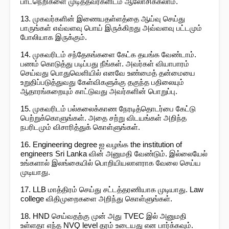
பாடநெறிகளை முடித்தவர்களிடம் ஆலோசிக்கலாம்.
13. முகவர்களின் இணையதள்ளத்தை ஆய்வு செய்து
பாருங்கள் எவ்வளவு பொய் இருக்கிறது அவ்வளவு பட்டமும்
போலியாக இருக்கும்.
14. முகவரிடம் சந்தேகங்களை கேட்க தயங்க வேண்டாம்.
பணம் கொடுத்து படிப்பது நீங்கள். அவர்கள் வியாபாரம்
செய்வது பொதுவெளியில் எனவே உண்மைத் தன்மையை
உறுதிப்படுத்துவது கேள்விகளுக்கு தகுந்த பதிலையும்
ஆதாரங்கறையும் காட்டுவது அவர்களின் பொறுப்பு.
15. முகவரிடம் பல்கலைக்காண நேரடித்தொடர்பை கேட்டு
பெற்றுக்கொளுங்கள். அதை சற்று விடயங்கள் அறிந்த
நபரிடமும் விசாரித்துக் கொள்ளுங்கள்.
16. Engineering degree ஐ வழங்க the institution of
engineers Sri Lanka வின் அனுமதி வேண்டும். இல்லையேல்
உங்களால் இலங்கையில் பொறியியலாளராக வேலை செய்ய
முடியாது.
17. LLB மாத்திரம் செய்து சட்டத்தரணியாக முடியாது. Law
college விதிமுறைகளை அறிந்து கொள்ளுங்கள்.
18. HND செய்வதற்கு முன் அது TVEC இல் அனுமதி
உள்ளதா எந்த NVQ level தரம் உடையது என பார்க்கவும்.