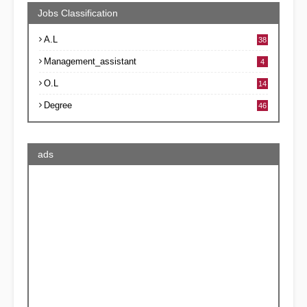
Jobs Classification
A.L
38
Management_assistant
4
O.L
14
Degree
46
ads