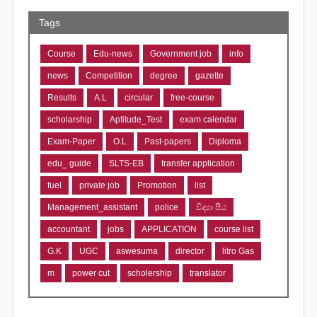
Tags
Course
Edu-news
Government job
info
news
Competition
degree
gazette
Results
A.L
circular
free-course
scholarship
Aptitude_Test
exam calendar
Exam-Paper
O.L
Past-papers
Diploma
edu_ guide
SLTS-EB
transfer application
fuel
private job
Promotion
list
Management_assistant
police
විද්‍යා පීඨ
accountant
jobs
APPLICATION
course list
G.K
UGC
aswesuma
director
litro Gas
m
power cut
scholership
translator