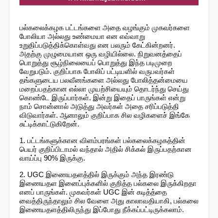
பல்கலைக்கழக பட்டங்களை அதை வழங்கும் முகவர்களை
போலியா அல்லது உண்மையா என எவ்வாறு
உறுதிப்படுத்திக்கொள்வது என பலரும் கேட்கின்றனர்.
அதற்கு முழுமையான ஒரு வழியில்லை. நிறுவனத்தைப்
பொறுத்து சூழ்நிலையைப் பொறுத்து இந்த படிமுறை
வேறுபடும். குறிப்பாக போலிப் பட்டியளில் வருபவர்கள்
தங்களுடைய பலவீனங்களை அல்லது போலித்தன்மையை
மறைப்பதற்கான எல்லா முயற்சியையும் தொடர்ந்து செய்து
கொண்டே இருப்பார்கள். இன்று இதைப் பாருங்கள் என்று
நாம் சொன்னால் அடுத்து அவர்கள் அதை சரிப்படுத்தி
விடுவார்கள். ஆனாலும் குறிப்பாக சில வழிகளைச் இங்கே
சுட்டிக்காட்டுகிறேன்.
1. பட்டங்களுக்கான விளம்பரங்கள் பல்கலைக்கழகத்தின்
பெயர் குறிப்பிடாமல் வந்தால் அதில் சிக்கல் இருப்பதற்கான
வாய்ப்பு 90% இருக்கு.
2. UGC இணையதளத்தில் இருக்கும் அந்த இரண்டு
இணையதள இனைப்புக்களில் குறித்த பல்கலை இருக்கிறதா
எனப் பாருங்கள். முகவர்கள் UGC இன் கடித்த்தை
வைத்திருந்தாலும் சில வேளை அது காலாவதியாகி, பல்கலை
இணையதளத்திலிருந்து இப்போது நீக்கப்பட்டிருக்கலாம்.