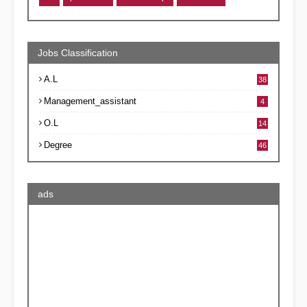
Jobs Classification
A.L
38
Management_assistant
4
O.L
14
Degree
46
ads