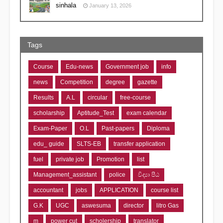
sinhala
January 13, 2026
Tags
Course
Edu-news
Government job
info
news
Competition
degree
gazette
Results
A.L
circular
free-course
scholarship
Aptitude_Test
exam calendar
Exam-Paper
O.L
Past-papers
Diploma
edu_ guide
SLTS-EB
transfer application
fuel
private job
Promotion
list
Management_assistant
police
විද්‍යා පීඨ
accountant
jobs
APPLICATION
course list
G.K
UGC
aswesuma
director
litro Gas
m
power cut
scholership
translator