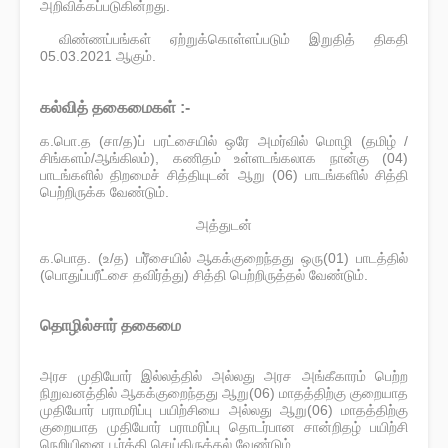
அறிவிக்கப்படுகின்றது.
விண்ணப்பங்கள் ஏற்றுக்கொள்ளப்படும் இறுதித் திகதி
05.03.2021 ஆகும்.
கல்வித் தகைமைகள் :-
க.பொ.த (சா/த)ப் பரட்சையில் ஒரே அமர்வில் மொழி (தமிழ் /
சிங்களம்/ஆங்கிலம்), கணிதம் உள்ளடங்கலாக நான்கு (04)
பாடங்களில் திறமைச் சித்தியுடன் ஆறு (06) பாடங்களில் சித்தி
பெற்றிருக்க வேண்டும்.
அத்துடன்
க.பொத. (உ/த) பரீ்சையில் ஆகக்குறைந்தது ஒரு(01) பாடத்தில்
(பொதுப்பரீட்சை தவிர்த்து) சித்தி பெற்றிருத்தல் வேண்டும்.
தொழில்சார் தகைமை
அரச முதியோர் இல்லத்தில் அல்லது அரச அங்கீகாரம் பெற்ற
நிறுவனத்தில் ஆகக்குறைந்தது ஆறு(06) மாதத்திற்கு குறையாத
முதியோர் பராமரிப்பு பயிற்சியை அல்லது ஆறு(06) மாதத்திற்கு
குறையாத முதியோர் பராமரிப்பு தொடர்பான சான்றிதழ் பயிற்சி
நெறியினை பூர்த்தி செய்திருத்தல் வேண்டும்.