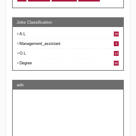
Jobs Classification
A.L
38
Management_assistant
4
O.L
14
Degree
46
ads