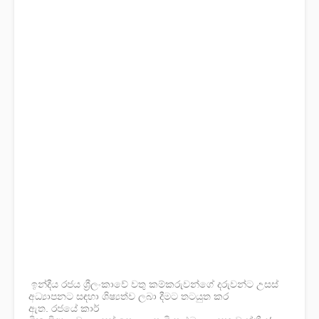
ඉන්දීය
රජය
ශ්‍රී
ලංකාවේ
වතු
කම්කරුවන්ගේ
දරුවන්ට
උසස්
අධ්‍යාපනට
සඳහා
ශිෂ්
යත්ව
ලබා
දීමට තටයුත කර
ඇත.
රජයේ
කාර්