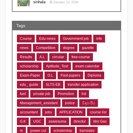
sinhala
January 13, 2026
Tags
Course
Edu-news
Government job
info
news
Competition
degree
gazette
Results
A.L
circular
free-course
scholarship
Aptitude_Test
exam calendar
Exam-Paper
O.L
Past-papers
Diploma
edu_ guide
SLTS-EB
transfer application
fuel
private job
Promotion
list
Management_assistant
police
විද්‍යා පීඨ
accountant
jobs
APPLICATION
course list
G.K
UGC
aswesuma
director
litro Gas
m
power cut
scholership
translator