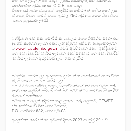
මික
විද්
යාලවල
උසස්
පෙළ
,
උපාධි
පාඨමාලා
,
සහ
වෘත්තීය
/
තාක්ෂණික
අධ්
යාපනය
.
G.C.E සා/ පෙළ
විභාගයේ
අවම
වශයෙන්
ක්
රෙඩිට්
සාමාර්ථ
6
ක්
සහිත
හෝ
උස
ස්
පෙළ
විභාග
සමත්
වයස
අවුරුදු
25
ට
අඩු
අය
මෙම
ශිෂ්
යත්වය
සඳහා
සුදුසුකම්
ලබයි
.
ඉන්දියානු
මහ
කොමසාරිස්
කාර්යාලය
මෙම
ශිෂ්
යත්ව
සඳහා
අය
දුම්පත්
කැඳවනු
ලබන
අතර
උනන්දුවක්
දක්වන
අයදුම්කරුවන්
ට
www.hcicolombo.gov.in
වෙබ්
අඩවියෙන්
හෝ
ඉන්දියාවේ
මහ
කොමසාරිස්
කාර්යාලයෙන්
හෝ
සහකාර
මහ
කොමසාරිස්
කාර්යාලයෙන්
අයදුම්පත්
ලබා
ගත
හැකිය
.
සම්පුර්ණ
කරන
ලද
අයදුම්පත්
උප්පැන්න
සහතිකයේ
ඡායා
පිටප
ත්
,
අ
.
පො
.
ස
'සා/පෙ'
හෝ
.උ/
පෙ
'
මට්ටමේ
ප්
රතිඵල
පත්
රය
,
දෙමාපියන්ගේ
නවතම
වැටුප්
පත්
කාව
සහ
දෙමාපියන්ගේ
රැකියාව
සම්බන්ධයෙන්
වතු
අධිකාරීව
රයාගේ
සහතිකය
සමඟ
තැපෑලෙන්
ඉදිරිපත්
කළ
යුතුය
.
'
ගරු
ලේකම්
, CEWET
c/o
ඉන්දියාවේ
මහ
කොමසාරිස්
,
P.O.
පෙට්ටිය
882,
කොළඹ
-
03'
අයදුහ්පත් භාරගන්නා අවසන් දිනය 2023
අප්
රේල්
29
වේ