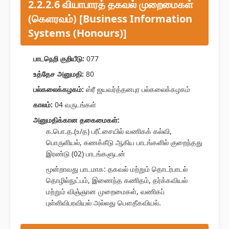
2.2.2.6 வியாபாரத் தகவல் முறைமைகள்
(கெளரவம்) [Business Information
Systems (Honours)]
பாடநெறி குறியீடு:
077
உத்தேச அனுமதி:
80
பல்கலைக்கழகம்:
ஸ்ரீ ஜயவர்த்தனபுர பல்கலைக்கழகம்
காலம்:
04 வருடங்கள்
அனுமதிக்கான தகைமைகள்:
க.பொ.த.(உ/த) பரீட்சையில் வணிகக் கல்வி,
பொருளியல், கணக்கீடு ஆகிய பாடங்களில் குறைந்தது
இரண்டு (02) பாடங்களுடன்
மூன்றாவது பாடமாக: தகவல் மற்றும் தொடர்பாடல்
தொழில்நுட்பம், இணைந்த கணிதம், தர்க்கவியல்
மற்றும் விஞ்ஞான முறைமைகள், வணிகப்
புள்ளிவிபரவியல் அல்லது பௌதீகவியல்.