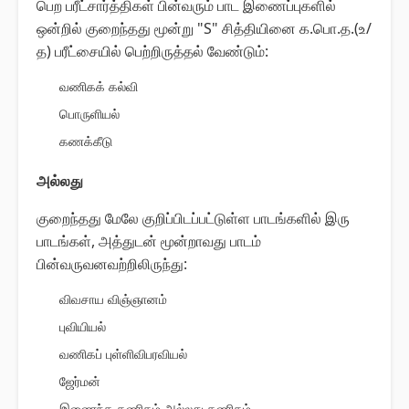
பெற பரீட்சார்த்திகள் பின்வரும் பாட இணைப்புகளில்
ஒன்றில் குறைந்தது மூன்று "S" சித்தியினை க.பொ.த.(உ/
த) பரீட்சையில் பெற்றிருத்தல் வேண்டும்:
வணிகக் கல்வி
பொருளியல்
கணக்கீடு
அல்லது
குறைந்தது மேலே குறிப்பிடப்பட்டுள்ள பாடங்களில் இரு
பாடங்கள், அத்துடன் மூன்றாவது பாடம்
பின்வருவனவற்றிலிருந்து:
விவசாய விஞ்ஞானம்
புவியியல்
வணிகப் புள்ளிவிபரவியல்
ஜேர்மன்
இணைந்த கணிதம் அல்லது கணிதம்