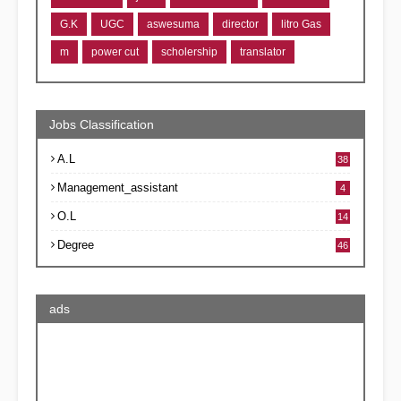
G.K
UGC
aswesuma
director
litro Gas
m
power cut
scholership
translator
Jobs Classification
A.L
38
Management_assistant
4
O.L
14
Degree
46
ads