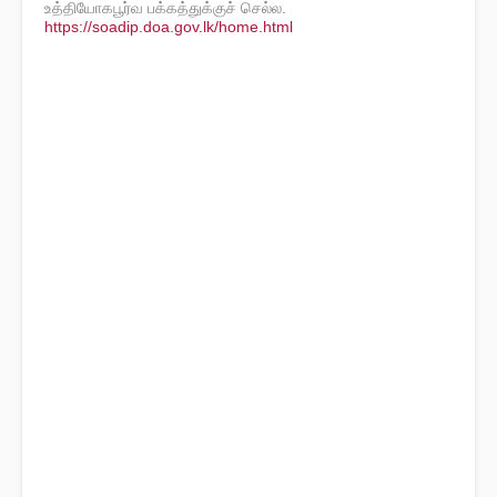
உத்தியோகபூர்வ பக்கத்துக்குச் செல்ல.
https://soadip.doa.gov.lk/home.html