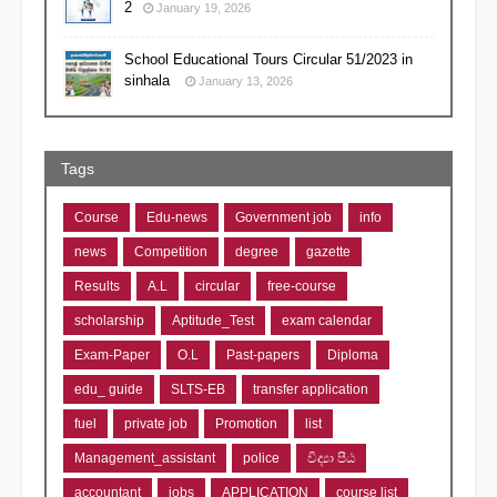
2
January 19, 2026
School Educational Tours Circular 51/2023 in
sinhala
January 13, 2026
Tags
Course
Edu-news
Government job
info
news
Competition
degree
gazette
Results
A.L
circular
free-course
scholarship
Aptitude_Test
exam calendar
Exam-Paper
O.L
Past-papers
Diploma
edu_ guide
SLTS-EB
transfer application
fuel
private job
Promotion
list
Management_assistant
police
විද්‍යා පීඨ
accountant
jobs
APPLICATION
course list