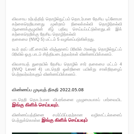
விவசாய உற்பத்தித் தொழில்நுட்பம் தொடர்பான தேசிய டிப்ளோமா
கற்கைநெறியானது மூன்றாம் நிலைக்கல்வி தொழிற்கல்வி
ஆணைக்குழுவின் கீழ் பதிவு செய்யப்பட்டுள்ளதுடன் இக்
கற்கைநெறிக்கு தேசிய தொழிற்கல்வி
தகைமை (NVQ 5) மட்டம் 5 வழங்கப்படுகின்றது.
உயர் தரப் பரீட்சையில் விஞ்ஞானப் பிரிவில் அலல்து தொழில்நுட்பப்
பிரிவில் ஒரு பாடம் சித்தியடைந்தவர்கள் விண்ணப்பிக்கலாம்.
விவசாயத் துறையில் தேசிய தொழில் சார் தகைமை மட்டம் 4
(NVQ Level 4) பாடநெறி ஒன்றினை பயின்று சான்றிதழைப்
பெற்றவர்வர்களும் விண்ணப்பிக்கலாம்.
விண்ணப்ப முடிவுத் திகதி 2022.05.08
பாடநெறி தொடர்பான விபரங்களை முழுமையாகப் பார்வையிட
இங்கு கிளிக் செய்யவும்.
விண்ணப்பத்தினை சமர்ப்பிப்பதற்கான வழிகாட்டல்களைப்
இங்கு கிளிக் செய்யவும்
பெற்றுக்கொள்ள