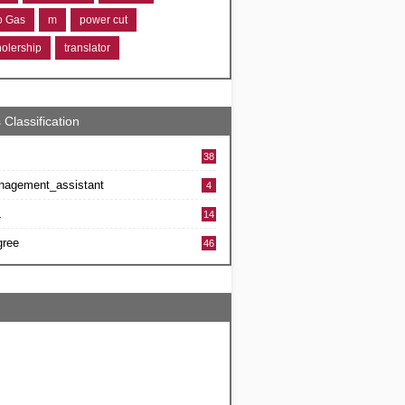
ro Gas
m
power cut
holership
translator
 Classification
38
nagement_assistant
4
L
14
gree
46