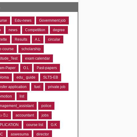
s
urse
Edu-news
Government job
o
news
Competition
degree
zette
Results
A.L
circular
e-course
scholarship
titude_Test
exam calendar
am-Paper
O.L
Past-papers
ploma
edu_ guide
SLTS-EB
nsfer application
fuel
private job
omotion
list
nagement_assistant
police
‍යා පීඨ
accountant
jobs
PLICATION
course list
G.K
GC
aswesuma
director