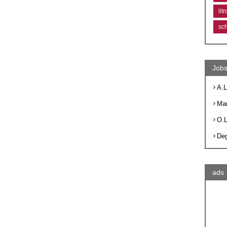
lit
sc
Jobs
A.L
Ma
O.
De
ads