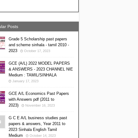
lar Posts
Grade 5 Scholarship past papers
and scheme sinhala - tamil 2010 -
2023
October 17, 2023
GCE (A/L) 2022 MODEL PAPERS
& ANSWERS - 2023 CHANNEL NIE
Medium : TAMIL/SINHALA
January 17, 2023
GCE A/L Economics Past Papers
with Answers pdf (2011 to
2023)
November 16, 2023
G C E A/L business studies past
papers & answers, Year 2011 to
2023 Sinhala English Tamil
Medium
October 14, 2023