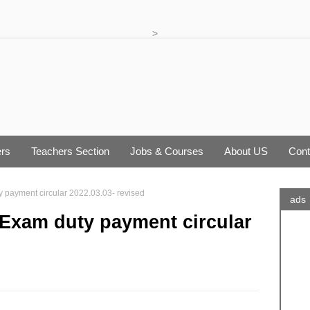
>
rs
Teachers Section
Jobs & Courses
About US
Cont
 payment circular 2022.03.03- revised
ads
 Exam duty payment circular