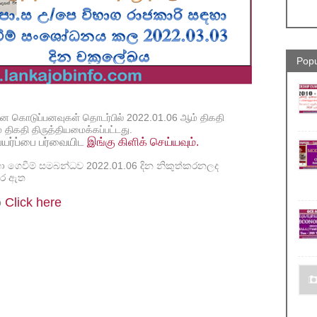
Popu
ான கொடுப்பனவுகள் தொடர்பில் 2022.01.06 ஆம் திகதி
் திகதி திருத்தியமைக்கப்பட்டது.
பெயர்ப்பை பர்வையிட
இங்கு கிளிக் செய்யவும்.
හා ගෙවීම් සමබන්ධව 2022.01.06 දින නිකුත්කරනලද
 කර ඇත
ා
Click here