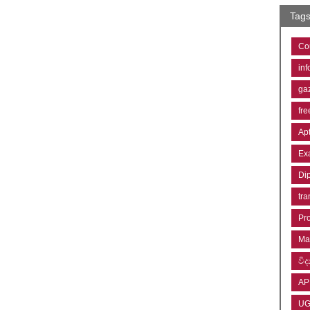
Tag
Co
inf
ga
fre
Ap
Ex
Di
tra
Pr
Ma
විද්
AP
U