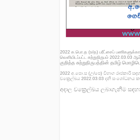
2022 க.பொ.த (உ/த) பரீட்சைப் பணிகளுக்க
வௌியிடப்பட்ட சுற்றுநிருபம் 2022.03.03 ஆம
குறித்த சுற்றுநிருபத்தின் தமிழ் மொழி
2022 අ.පො.ස (උ/පෙ) විභාග රාජකාරි සඳ
චක්‍රෙල්ඛය 2022.03.03 දනි සංශෝධනය
අදාල චක්‍රෙල්ඛය ලබාගැනීම සඳහ