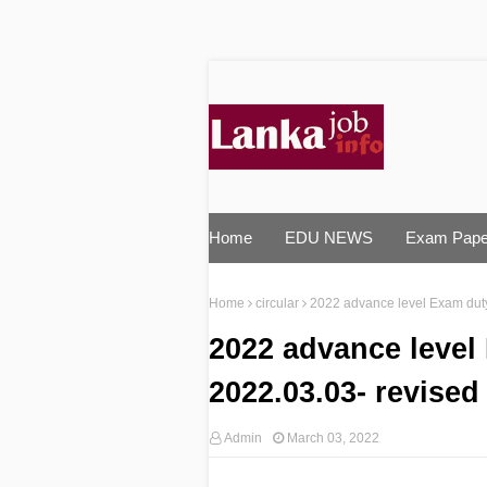
Home
EDU NEWS
Exam Pape
Home
circular
2022 advance level Exam duty
2022 advance level
2022.03.03- revised
Admin
March 03, 2022