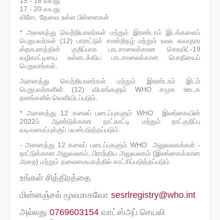
15 - 16 வயது
17 - 20 வயது
விசேட தேவை உள்ள பிள்ளைகள்
* அனைத்து வெற்றியாளர்கள் மற்றும் இரண்டாம் இடங்களைப்
பெறுபவர்கள் (12) பாராட்டுச் சான்றிதழ் மற்றும் உலக சுகாதார
ஸ்தாபனத்தின் குறிப்பாக பாடசாலைக்கான கொவிட்-19
வழிகாட்டியை உள்ளடக்கிய பாடசாலைக்கான பொதியைப்
பெறுவார்கள்.
அனைத்து வெற்றியாளர்கள் மற்றும் இரண்டாம் இடம்
பெறுபவர்களின் (12) விபரங்களும் WHO சமூக ஊடக
தளங்களில் வெளியிடப்படும்.
* அனைத்து 12 கலைப் படைப்புகளும் WHO இலங்கையின்
2022ம் ஆண்டுக்கான நாட்காட்டி மற்றும் நாட்குறிப்பு
வடிவமைப்புக்குப் பயன்படுத்தப்படும்.
- அனைத்து 12 கலைப் படைப்புகளும் WHO அலுவலகங்கள் -
நாட்டுக்கான அலுவலகம், பிராந்திய அலுவலகம் (இலங்கைக்கான
அறை) மற்றும் தலைமையகத்தில் காட்சிப்படுத்தப்படும்.
உங்கள் சித்திரத்தை
மின்னஞ்சல் மூலமாகவோ
sesrlregistry@who.int
அல்லது
0769603154
வாட்ஸ்அப் செயலி