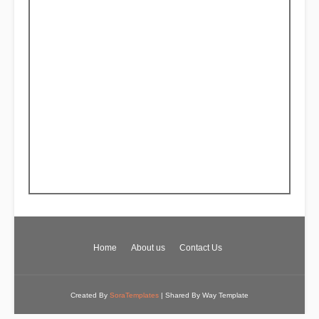
Home
About us
Contact Us
Created By
SoraTemplates
| Shared By
Way Template