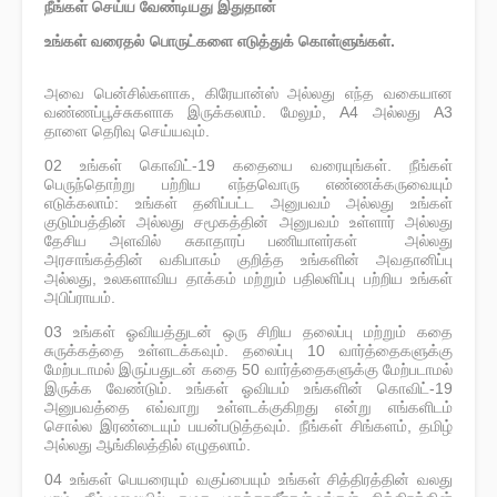
நீங்கள் செய்ய வேண்டியது இதுதான்
உங்கள் வரைதல் பொருட்களை எடுத்துக் கொள்ளுங்கள்.
அவை பென்சில்களாக, கிரேயான்ஸ் அல்லது எந்த வகையான
வண்ணப்பூச்சுகளாக இருக்கலாம். மேலும், A4 அல்லது A3
தாளை தெரிவு செய்யவும்.
02 உங்கள் கொவிட்-19 கதையை வரையுங்கள். நீங்கள்
பெருந்தொற்று பற்றிய எந்தவொரு எண்ணக்கருவையும்
எடுக்கலாம்: உங்கள் தனிப்பட்ட அனுபவம் அல்லது உங்கள்
குடும்பத்தின் அல்லது சமூகத்தின் அனுபவம் உள்ளார் அல்லது
தேசிய அளவில் சுகாதாரப் பணியாளர்கள் அல்லது
அரசாங்கத்தின் வகிபாகம் குறித்த உங்களின் அவதானிப்பு
அல்லது, உலகளாவிய தாக்கம் மற்றும் பதிலளிப்பு பற்றிய உங்கள்
அபிப்ராயம்.
03 உங்கள் ஓவியத்துடன் ஒரு சிறிய தலைப்பு மற்றும் கதை
சுருக்கத்தை உள்ளடக்கவும். தலைப்பு 10 வார்த்தைகளுக்கு
மேற்படாமல் இருப்பதுடன் கதை 50 வார்த்தைகளுக்கு மேற்படாமல்
இருக்க வேண்டும். உங்கள் ஓவியம் உங்களின் கொவிட்-19
அனுபவத்தை எவ்வாறு உள்ளடக்குகிறது என்று எங்களிடம்
சொல்ல இரண்டையும் பயன்படுத்தவும். நீங்கள் சிங்களம், தமிழ்
அல்லது ஆங்கிலத்தில் எழுதலாம்.
04 உங்கள் பெயரையும் வகுப்பையும் உங்கள் சித்திரத்தின் வலது