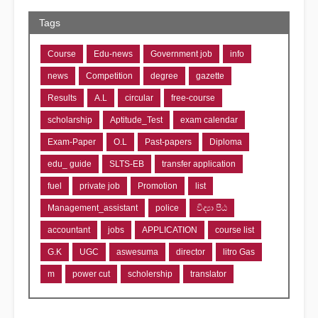
Tags
Course
Edu-news
Government job
info
news
Competition
degree
gazette
Results
A.L
circular
free-course
scholarship
Aptitude_Test
exam calendar
Exam-Paper
O.L
Past-papers
Diploma
edu_ guide
SLTS-EB
transfer application
fuel
private job
Promotion
list
Management_assistant
police
විද්‍යා පීඨ
accountant
jobs
APPLICATION
course list
G.K
UGC
aswesuma
director
litro Gas
m
power cut
scholership
translator