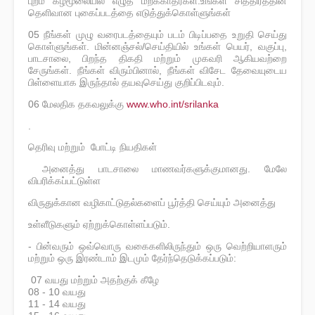
புறம் கீழ்மூலையில் எழுத மறக்காதீர்கள்.உங்கள் சித்திரத்தின்
தெளிவான புகைப்படத்தை எடுத்துக்கொள்ளுங்கள்
05 நீங்கள் முழு வரைபடத்தையும் படம் பிடிப்பதை உறுதி செய்து
கொள்ளுங்கள். மின்னஞ்சல்/செய்தியில் உங்கள் பெயர், வகுப்பு,
பாடசாலை, பிறந்த திகதி மற்றும் முகவரி ஆகியவற்றை
சேருங்கள். நீங்கள் விரும்பினால், நீங்கள் விசேட தேவையுடைய
பிள்ளையாக இருந்தால் தயவுசெய்து குறிப்பிடவும்.
06 மேலதிக தகவலுக்கு
www.who.int/srilanka
.
தெரிவு மற்றும் போட்டி நியதிகள்
அனைத்து பாடசாலை மாணவர்களுக்குமானது. மேலே
விபரிக்கப்பட்டுள்ள
விருதுக்கான வழிகாட்டுதல்களைப் பூர்த்தி செய்யும் அனைத்து
உள்ளீடுகளும் ஏற்றுக்கொள்ளப்படும்.
- பின்வரும் ஒவ்வொரு வகைகளிலிருந்தும் ஒரு வெற்றியாளரும்
மற்றும் ஒரு இரண்டாம் இடமும் தேர்ந்தெடுக்கப்படும்:
07 வயது மற்றும் அதற்குக் கீழே
08 - 10 வயது
11 - 14 வயது