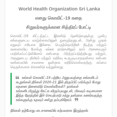
World Health Organization Sri Lanka
எனது கொவிட்-19 கதை
சிறுவர்களுக்கான சித்திரப் போட்டி
கொவிட்-19 கிட்டத்தட்ட இரண்டு ஆண்டுகளுக்கு முன்பு
எங்களுடைய வாழ்க்கையினுள் நுழைந்ததுடன், அன்று முதல்
எதுவும் சரியாக இல்லை. பெருந்தொற்றின் நீடித்த மற்றும்
உலகளாவிய போக்கு எல்லா நாடுகளிலும் நாம் அனைவரும்
பாதிக்கப்பட்டுள்ளோம் என்பதை அர்த்தப்படுத்தியது மற்றும்,
அதனுடைய தீவிரம் மற்றும் எதிர்வு கூறமுடியாததன்மை என்பன
உண்மையில் சவாலை ஒன்றாக எதிர்கொள்வதற்கு, எம்மை
நெருக்கமாக கொண்டு வந்துள்ளது.
உங்கள் கொவிட்-19 பற்றிய அனுபவத்தை எங்களிடம்
கூறுங்கள்.நீங்கள் 2020-21 இல் திரும்பிப் பார்க்கும் போது
எதனை நினைவிற் கொள்வீர்கள்? நாங்கள்
உங்களிடமிருந்து கேட்க விரும்புவதுடன், மிகவும் கடினமான
இந்த நேரத்தில் இச் செயற்பாடு சற்று நன்றாக உணர்வதற்கு
உங்களுக்கு உதவும் என்று நம்புகிறோம்.
நீங்கள் தற்போது பாடசாலையில் கற்பவராக இருந்தால்