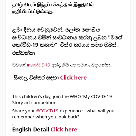
தமிழ் விபரம் இந்தப் பக்கத்தின் இறுதியில் 
குறிப்பிடப்பட்டுள்ளது. 
ළමා දිනය වෙනුවෙන්, ලෝක සෞඛ්
ය 
සංවිධානය විසින් සංවිධානය කරනු ලබන "මගේ 
කෝවිඩ්-19 කතාව"  චිත්
ර තරගය සමග ඔබත් 
එක්වන්න 
ඔබගේ 
#කෝවිඩ්19
 අත්දැකීම් අප සමග බෙදාගන්න.
සිංහල විස්තර සඳහා 
Click here
This children's day, join the WHO 'My COVID-19 
Story art competition'
Share your 
#COVID19
 experience - what will you 
remember when you look back?
.
English Detail 
Click here