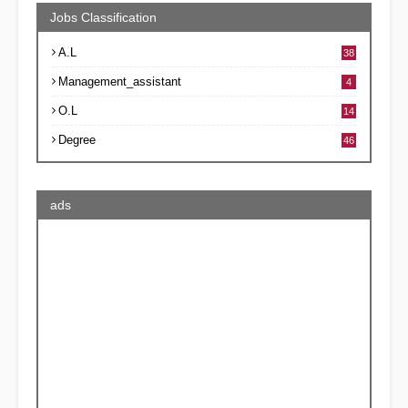
Jobs Classification
A.L
38
Management_assistant
4
O.L
14
Degree
46
ads