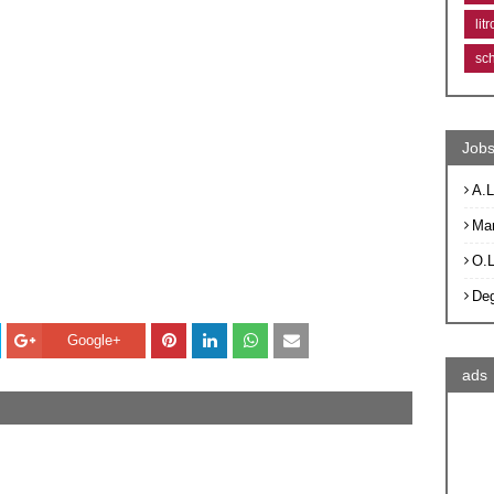
lit
sc
Jobs
A.L
Ma
O.
De
Google+
ads