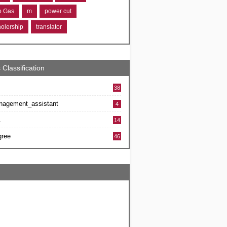
ro Gas
m
power cut
holership
translator
 Classification
38
nagement_assistant
4
L
14
gree
46