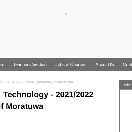
>
rs
Teachers Section
Jobs & Courses
About US
Cont
y - 2021/2022 Intake - university of Moratuwa
ads
n Technology - 2021/2022
 of Moratuwa