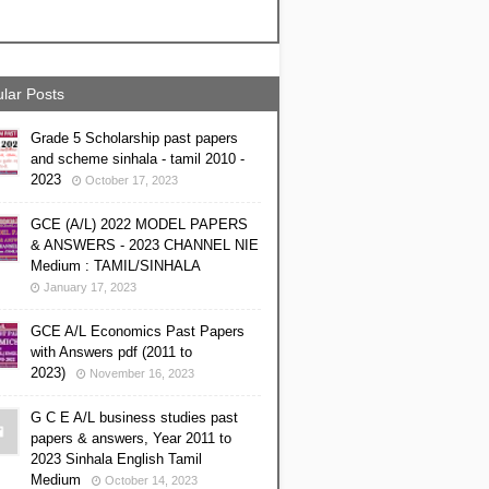
lar Posts
Grade 5 Scholarship past papers
and scheme sinhala - tamil 2010 -
2023
October 17, 2023
GCE (A/L) 2022 MODEL PAPERS
& ANSWERS - 2023 CHANNEL NIE
Medium : TAMIL/SINHALA
January 17, 2023
GCE A/L Economics Past Papers
with Answers pdf (2011 to
2023)
November 16, 2023
G C E A/L business studies past
papers & answers, Year 2011 to
2023 Sinhala English Tamil
Medium
October 14, 2023