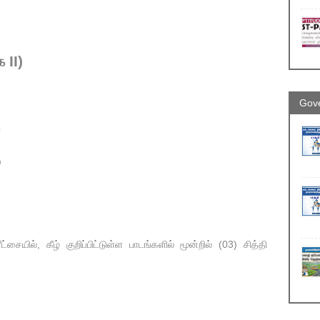
II)
Gove
ு
்
ையில், கீழ் குறிப்பிட்டுள்ள பாடங்களில் மூன்றில் (03) சித்தி