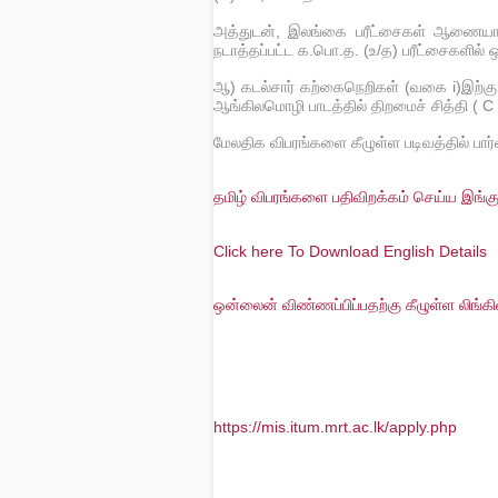
அத்துடன், இலங்கை பரீட்சைகள் ஆணையா
நடாத்தப்பட்ட க.பொ.த. (உ/த) பரீட்சைகளில் ஒ
ஆ) கடல்சார் கற்கைநெறிகள் (வகை i)இற்கு 
ஆங்கிலமொழி பாடத்தில் திறமைச் சித்தி ( C 
மேலதிக விபரங்களை கீழுள்ள படிவத்தில் பார
தமிழ் விபரங்களை பதிவிறக்கம் செய்ய இங்கு 
Click here To Download English Details
ஒன்லைன் விண்ணப்பிப்பதற்கு கீழுள்ள லிங்கில
https://mis.itum.mrt.ac.lk/apply.php