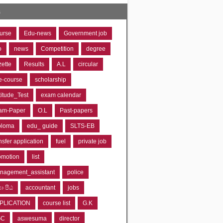
s
urse
Edu-news
Government job
o
news
Competition
degree
zette
Results
A.L
circular
e-course
scholarship
titude_Test
exam calendar
am-Paper
O.L
Past-papers
ploma
edu_ guide
SLTS-EB
nsfer application
fuel
private job
omotion
list
nagement_assistant
police
‍යා පීඨ
accountant
jobs
PLICATION
course list
G.K
GC
aswesuma
director