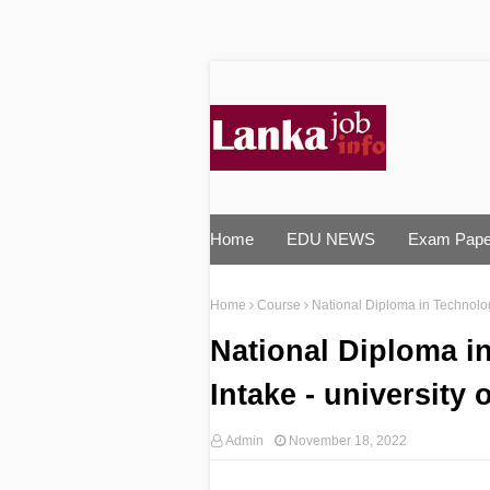
Home
EDU NEWS
Exam Pape
Home
Course
National Diploma in Technolog
National Diploma i
Intake - university
Admin
November 18, 2022