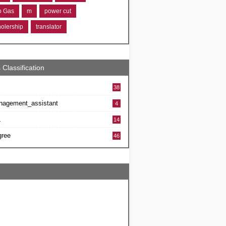
ro Gas
m
power cut
holership
translator
 Classification
38
nagement_assistant
4
L
14
gree
46