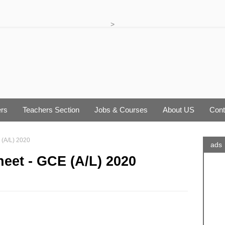
>
rs
Teachers Section
Jobs & Courses
About US
Cont
 (A/L) 2020
ads
heet - GCE (A/L) 2020