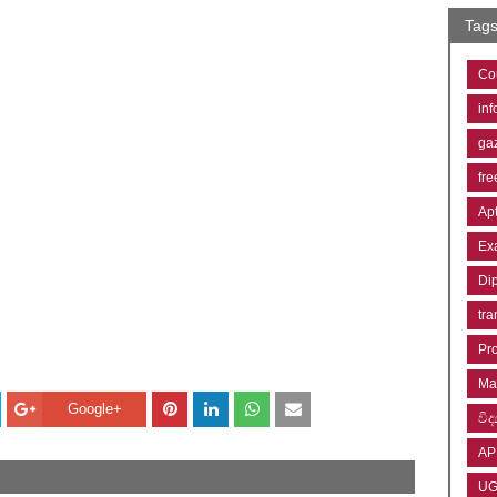
Tag
Co
inf
ga
fre
Ap
Ex
Di
tra
Pr
Ma
Google+
විද්
AP
U