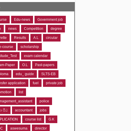
s
urse
Edu-news
Government job
o
news
Competition
degree
zette
Results
A.L
circular
e-course
scholarship
titude_Test
exam calendar
am-Paper
O.L
Past-papers
ploma
edu_ guide
SLTS-EB
nsfer application
fuel
private job
omotion
list
nagement_assistant
police
‍යා පීඨ
accountant
jobs
PLICATION
course list
G.K
GC
aswesuma
director