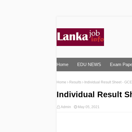
Home
EDU NEWS
Exam Pape
Home
Results
Individual Result Sheet - GCE
Individual Result S
Admin
May 05, 2021