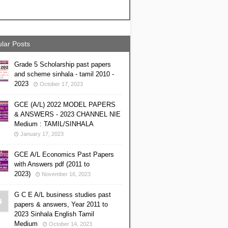
lar Posts
Grade 5 Scholarship past papers
and scheme sinhala - tamil 2010 -
2023
October 17, 2023
GCE (A/L) 2022 MODEL PAPERS
& ANSWERS - 2023 CHANNEL NIE
Medium : TAMIL/SINHALA
January 17, 2023
GCE A/L Economics Past Papers
with Answers pdf (2011 to
2023)
November 16, 2023
G C E A/L business studies past
papers & answers, Year 2011 to
2023 Sinhala English Tamil
Medium
October 14, 2023