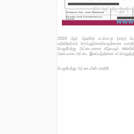
2020 ஆம் ஆண்டு க.பொ.த (உ/த) பெ
பதிவிறக்கம் செய்துகொள்வதற்கான வசதிக
பெறுபேற்று அட்டைகளை கீழ்வரும் லிங்க
அடையால அட்டை இலப்பத்தினை உட்செலுத்திப
பெறுபேற்று அட்டையின் மாதிரி