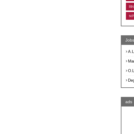
lit
sc
Jobs
A.L
Ma
O.
De
ads