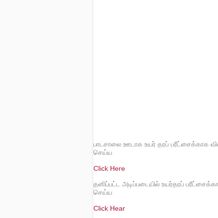
பாடசாலை ஊடாக உயர் தரப் பரீட்சைக்காக வ
செய்ய
Click Here
தனிப்பட்ட அடிப்படையில் உயர்தரப் பரீட்சைக
செய்ய
Click Hear