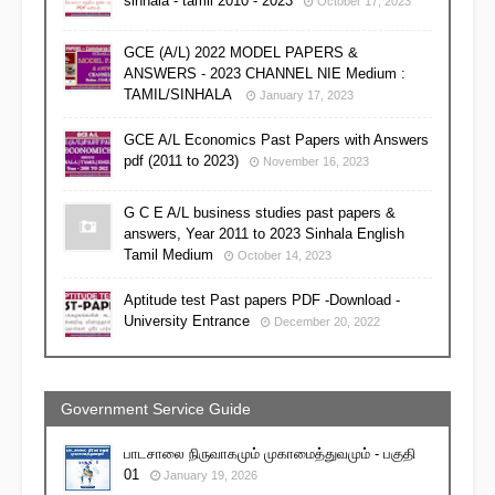
sinhala - tamil 2010 - 2023
October 17, 2023
GCE (A/L) 2022 MODEL PAPERS &
ANSWERS - 2023 CHANNEL NIE Medium :
TAMIL/SINHALA
January 17, 2023
GCE A/L Economics Past Papers with Answers
pdf (2011 to 2023)
November 16, 2023
G C E A/L business studies past papers &
answers, Year 2011 to 2023 Sinhala English
Tamil Medium
October 14, 2023
Aptitude test Past papers PDF -Download -
University Entrance
December 20, 2022
Government Service Guide
பாடசாலை நிருவாகமும் முகாமைத்துவமும் - பகுதி
01
January 19, 2026