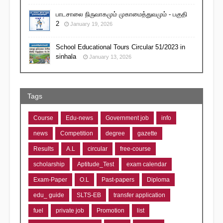
பாடசாலை நிருவாகமும் முகாமைத்துவமும் - பகுதி
2
January 19, 2026
School Educational Tours Circular 51/2023 in
sinhala
January 13, 2026
Tags
Course
Edu-news
Government job
info
news
Competition
degree
gazette
Results
A.L
circular
free-course
scholarship
Aptitude_Test
exam calendar
Exam-Paper
O.L
Past-papers
Diploma
edu_ guide
SLTS-EB
transfer application
fuel
private job
Promotion
list