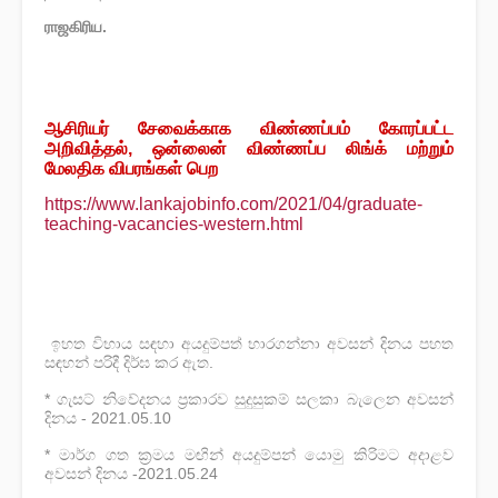
ராஜகிரிய.
ஆசிரியர் சேவைக்காக விண்ணப்பம் கோரப்பட்ட
அறிவித்தல், ஒன்லைன் விண்ணப்ப லிங்க் மற்றும்
மேலதிக விபரங்கள் பெற
https://www.lankajobinfo.com/2021/04/graduate-
teaching-vacancies-western.html
ඉහත විභාය සඳහා අයදුම්පත් භාරගන්නා අවසන් දිනය පහත
සඳහන් පරිදී දිර්ඝ කර ඇත.
* ගැසට්‌ නිවේදනය ප්‍රකාරව සුදුසුකම්‌ සලකා බැලෙන අවසන්‌
දිනය - 2021.05.10
* මාර්ග ගත ක්‍රමය මඟින්‌ අයදුම්පන්‌ යොමු කිරිමට අදාළව
අවසන්‌ දිනය -2021.05.24