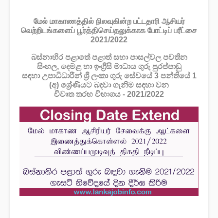
மேல் மாகாணத்தில் நிலவுகின்ற பட்டதாரி ஆசியர்
வெற்றிடங்களைப் பூர்த்திசெய்தலுக்காக போட்டிப் பரீட்சை
2021/2022
බස්නාහිර පළාතේ පළාත්‌ සභා පාසල්වල පචතින
සිංහල, දෙමළ හා ඉංග්‍රීසි මාධාය ගුරු පුරප්පාඩු
සඳහා උපාධිධාරීන්‌ ශ්‍රී ලංකා ගුරු සේවයේ 3 පන්තියේ 1
(අ) ශ්‍රේණියට බඳවා ගැනිම සඳහා වන
චිවෘත තරභ විභාගය - 2021/2022