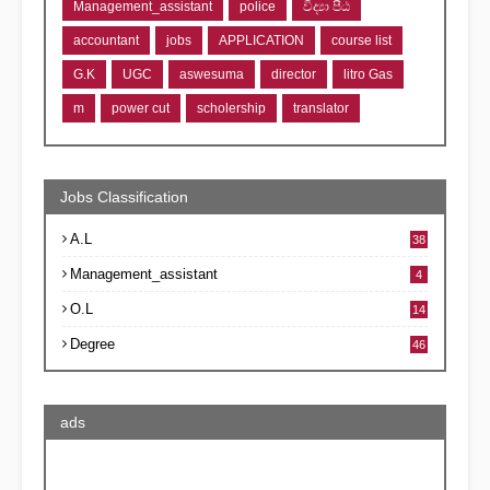
Management_assistant
police
විද්‍යා පීඨ
accountant
jobs
APPLICATION
course list
G.K
UGC
aswesuma
director
litro Gas
m
power cut
scholership
translator
Jobs Classification
A.L
38
Management_assistant
4
O.L
14
Degree
46
ads