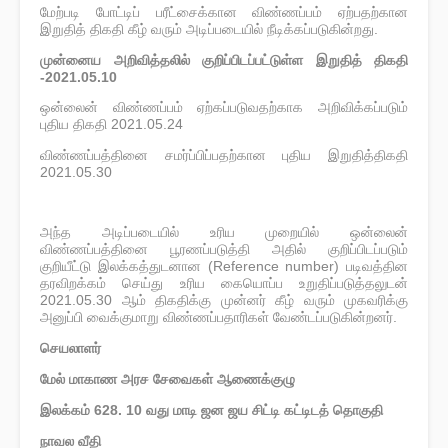
மேற்படி போட்டிப் பரீட்சைக்கான விண்ணப்பம் ஏற்பதற்கான
இறுதித் திகதி கீழ் வரும் அடிப்படையில் நீடிக்கப்படுகின்றது.
முன்னைய அறிவித்தலில் குறிப்பிடப்பட்டுள்ள இறுதித் திகதி
-2021.05.10
ஒன்லைன் விண்ணப்பம் ஏற்கப்படுவதற்காக அறிவிக்கப்படும்
புதிய திகதி 2021.05.24
விண்ணப்பத்தினை சமர்ப்பிப்பதற்கான புதிய இறுதித்திகதி
2021.05.30
அந்த அடிப்படையில் உரிய முறையில் ஒன்லைன்
விண்ணப்பத்தினை பூரணப்படுத்தி அதில் குறிப்பிடப்படும்
குறியீட்டு இலக்கத்துடனான (Reference number) படிவத்தின
தரவிறக்கம் செய்து உரிய கையொப்ப உறுதிப்படுத்தலுடன்
2021.05.30 ஆம் திகதிக்கு முன்னர் கீழ் வரும் முகவரிக்கு
அனுப்பி வைக்குமாறு விண்ணப்பதாரிகள் வேண்டப்படுகின்றனர்.
செயலாளர்
மேல் மாகாண அரச சேவைகள் ஆணைக்குழு
இலக்கம் 628. 10 வது மாடி ஜன ஜய சிட்டி கட்டிடத் தொகுதி
நாவல வீதி