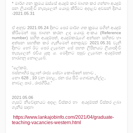
* මාර්ග ගන ක්‍රමය ඔස්සේ අයදුම්‌ කර බාගත කර ගන්නා අයදුම්‌
පන ලියාපදිංචි නැපෑලෙන්‌ යොමු කිරිමට අදාළව අවසන්‌ දිනය
-2021.05.31
ඒ අනුව 2021.05.24 දිනට පෙර මාර්ග ගත ක්‍රමය මගින්‌ අයදුම්‌
කිරිමෙන්‌ පසු බාගන කරන ලද යොමු අංකය (Reference
number) සහිත අයදුම්පත්‌, අයදුම්කරුගේ අන්සන සහිතව හා
අත්සන සහතික කර ගැනීමෙන්‌ අනතුරුව 2021.05.31 වැනි
දිනට හෝ ඊට පෙර ලැබෙන සේ පහත ලිපිනයට ලියාපදිංචි
තැපෑලෙන්‌ එචිය යුතු ය. මෙදිනට පසුව ලැබෙන අයදුම්පත්‌
භාරගනු නොලැබේ.
“ලේකම්‌,
බස්නාහිර පළාන්‌ රාජ්‍ය සේවා කොමිෂන්‌ සභාව ,
නො 628 , 10 වන මහළ, ජන ජය සිටි ගොඩනැගිල්ල,
නාවල පාර , රාජගිරිය.”
2021.05.06
ගැසට්‌ නිවේදනයට අදාල විස්කර හා අයදුම්පත් විස්තර ලබා
ගැනීම සදහා
https://www.lankajobinfo.com/2021/04/graduate-
teaching-vacancies-western.html