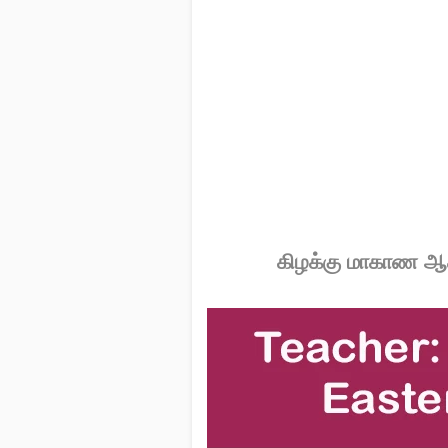
கிழக்கு மாகாண ஆசி