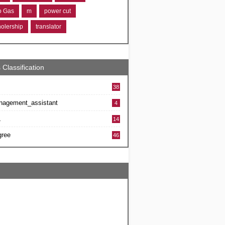
ro Gas
m
power cut
holership
translator
 Classification
38
nagement_assistant
4
L
14
gree
46