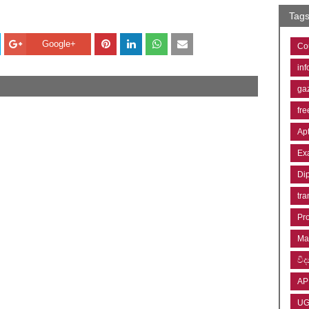
Tag
Google+
Co
inf
ga
fre
Ap
Ex
Di
tra
Pr
Ma
විද්
AP
U