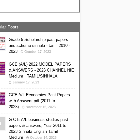
lar Posts
Grade 5 Scholarship past papers
and scheme sinhala - tamil 2010 -
2023
October 17, 2023
GCE (A/L) 2022 MODEL PAPERS
& ANSWERS - 2023 CHANNEL NIE
Medium : TAMIL/SINHALA
January 17, 2023
GCE A/L Economics Past Papers
with Answers pdf (2011 to
2023)
November 16, 2023
G C E A/L business studies past
papers & answers, Year 2011 to
2023 Sinhala English Tamil
Medium
October 14, 2023