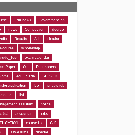
s
urse
Edu-news
Government job
o
news
Competition
degree
zette
Results
A.L
circular
e-course
scholarship
titude_Test
exam calendar
am-Paper
O.L
Past-papers
ploma
edu_ guide
SLTS-EB
nsfer application
fuel
private job
omotion
list
nagement_assistant
police
‍යා පීඨ
accountant
jobs
PLICATION
course list
G.K
GC
aswesuma
director