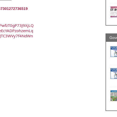
57301272736519
OPwfzT0gP73J9XjLQ
teEcYADPzohzemLq
2XJTC3WVy7f4NdWn
Gove