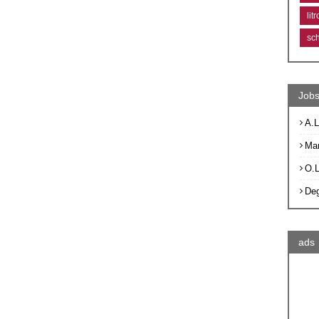
lit
sc
Jobs
A.L
Ma
O.
De
ads