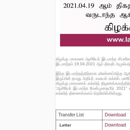
கிழக்கு மாகாண ஆசிரியர் இடமாற்ற சிபாரிசுகள
இடமாற்றம் 19.04.2021 ஆம் திகதி அமுல்படு
இந்த இடமாற்றத்திற்காக விண்ணப்பித்த ஆசி
இருப்பின் தமது அதிபர், வலயக் கல்விப் பணி
கிழக்கு மாகாணக் கல்வித் திழணக்களத்திற்க
'ஆசிரியர் இடமாற்ற மேன்முறையீடு 2021" 
கல்வித் திணைக்களம் தெரிவிக்கின்றது.
Transfer List
Download
Download
Letter