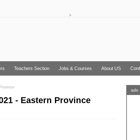
>
rs
Teachers Section
Jobs & Courses
About US
Cont
 Province
ads
021 - Eastern Province