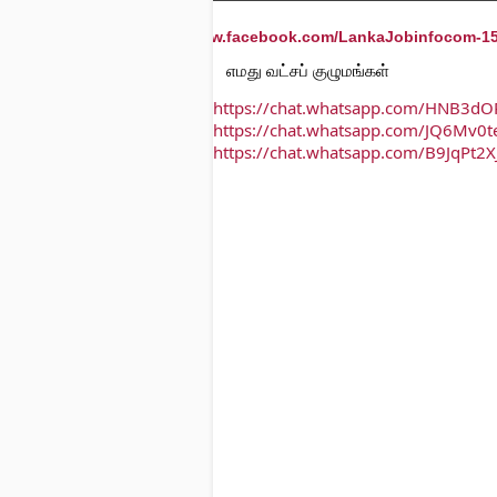
www.facebook.com/LankaJobinfocom-1
எமது வட்சப் குழுமங்கள்
எ
https://chat.whatsapp.com/HNB3d
https://chat.whatsapp.com/JQ6Mv0
https://chat.whatsapp.com/B9JqPt