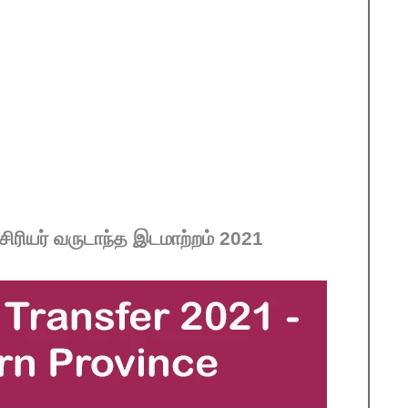
ரியர் வருடாந்த இடமாற்றம் 2021