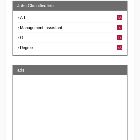
Jobs Classification
A.L
38
Management_assistant
4
O.L
14
Degree
46
ads