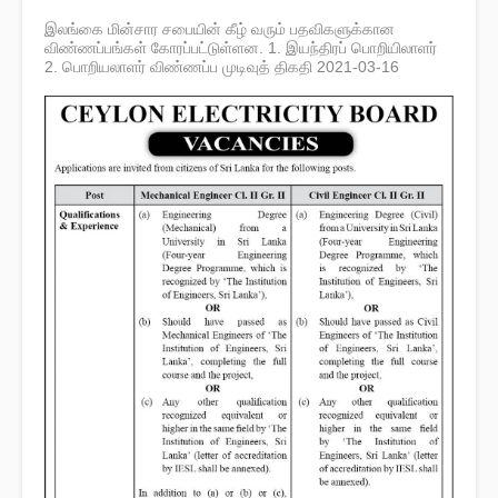
இலங்கை மின்சார சபையின் கீழ் வரும் பதவிகளுக்கான
விண்ணப்பங்கள் கோரப்பட்டுள்ளன. 1. இயந்திரப் பொறியிலாளர்
2. பொறியலாளர் விண்ணப்ப முடிவுத் திகதி 2021-03-16