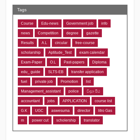
Tags
Course
Edu-news
Government job
info
news
Competition
degree
gazette
Results
A.L
circular
free-course
scholarship
Aptitude_Test
exam calendar
Exam-Paper
O.L
Past-papers
Diploma
edu_ guide
SLTS-EB
transfer application
fuel
private job
Promotion
list
Management_assistant
police
විද්‍යා පීඨ
accountant
jobs
APPLICATION
course list
G.K
UGC
aswesuma
director
litro Gas
m
power cut
scholership
translator