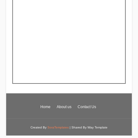
Home
About us
Contact Us
Created By
SoraTemplates
| Shared By
Way Template